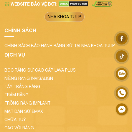
WEBSITE BẢO VỆ BỞI:
❇️
NHA KHOA TULIP
CHÍNH SÁCH
CHÍNH SÁCH BẢO HÀNH RĂNG SỨ TẠI NHA KHOA TULIP
DỊCH VỤ
BỌC RĂNG SỨ CAO CẤP LAVA PLUS
NIỀNG RĂNG INVISALIGN
TẨY TRẮNG RĂNG
TRÁM RĂNG
TRỒNG RĂNG IMPLANT
MẶT DÁN SỨ EMAX
CHỮA TUỶ
CẠO VÔI RĂNG