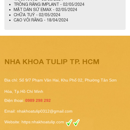
TRỒNG RĂNG IMPLANT - 02/05/2024
MẶT DÁN SỨ EMAX - 02/05/2024
CHỮA TUỶ - 02/05/2024
CẠO VÔI RĂNG - 18/04/2024
NHA KHOA TULIP TP. HCM
Địa chỉ: Số 9/7 Phạm Văn Hai, Khu Phố 02, Phường Tân Sơn
Hòa, Tp.Hồ Chí Minh
Điện thoại:
0989 298 292
Email:
nhakhoatulip0312@gmail.com
Website:
https:nhakhoatulip.com