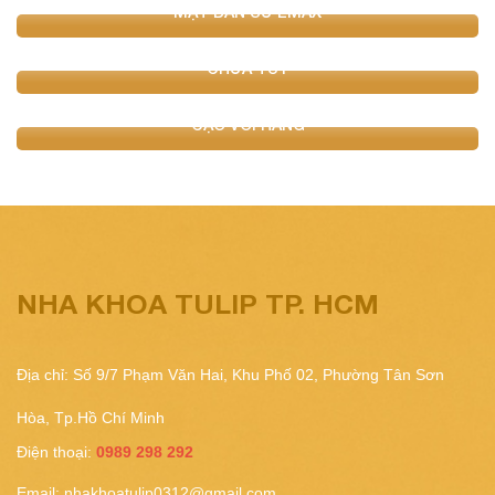
MẶT DÁN SỨ EMAX
CHỮA TUỶ
CẠO VÔI RĂNG
NHA KHOA TULIP TP. HCM
Địa chỉ: Số 9/7 Phạm Văn Hai, Khu Phố 02, Phường Tân Sơn
Hòa, Tp.Hồ Chí Minh
Điện thoại:
0989 298 292
Email:
nhakhoatulip0312@gmail.com