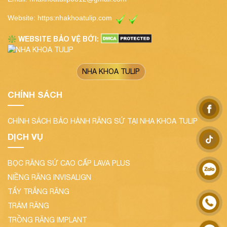
Website:
https:nhakhoatulip.com
WEBSITE BẢO VỆ BỞI:
❇️
NHA KHOA TULIP
CHÍNH SÁCH
CHÍNH SÁCH BẢO HÀNH RĂNG SỨ TẠI NHA KHOA TULIP
DỊCH VỤ
BỌC RĂNG SỨ CAO CẤP LAVA PLUS
NIỀNG RĂNG INVISALIGN
TẨY TRẮNG RĂNG
TRÁM RĂNG
TRỒNG RĂNG IMPLANT