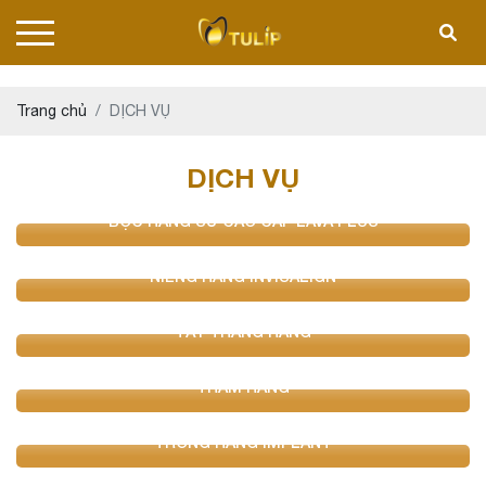
Trang chủ
DỊCH VỤ
DỊCH VỤ
BỌC RĂNG SỨ CAO CẤP LAVA PLUS
NIỀNG RĂNG INVISALIGN
TẨY TRẮNG RĂNG
TRÁM RĂNG
TRỒNG RĂNG IMPLANT