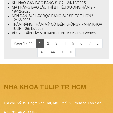
KHI NÀO CẦN BỌC RĂNG SỨ ? - 24/12/2025
MẤT RĂNG BAO LÂU THÌ BỊ TIÊU XƯƠNG HÀM ? -
18/12/2025
NÊN DÁN SỨ HAY BỌC RĂNG SỨ SẼ TỐT HƠN? -
12/12/2025
TRÁM RĂNG THẨM MỸ CÓ BỀN KHÔNG? - NHA KHOA
TULIP - 08/12/2025
VÌ SAO CẦN LẤY VÔI RĂNG ĐỊNH KỲ? - 02/12/2025
Page 1 / 44
1
2
3
4
5
6
7
...
43
44
NHA KHOA TULIP TP. HCM
Địa chỉ: Số 9/7 Phạm Văn Hai, Khu Phố 02, Phường Tân Sơn
Hòa, Tp.Hồ Chí Minh