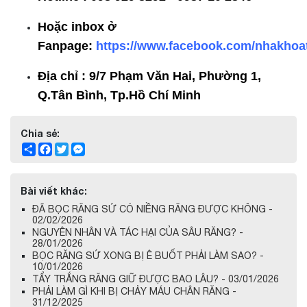
Hoặc inbox ở
Fanpage:
https://www.facebook.com/nhakhoat
Địa chỉ : 9/7 Phạm Văn Hai, Phường 1,
Q.Tân Bình, Tp.Hồ Chí Minh
Chia sẻ:
Share
Facebook
Twitter
Messenger
Bài viết khác:
ĐÃ BỌC RĂNG SỨ CÓ NIỀNG RĂNG ĐƯỢC KHÔNG -
02/02/2026
NGUYÊN NHÂN VÀ TÁC HẠI CỦA SÂU RĂNG? -
28/01/2026
BỌC RĂNG SỨ XONG BỊ Ê BUỐT PHẢI LÀM SAO? -
10/01/2026
TẨY TRẮNG RĂNG GIỮ ĐƯỢC BAO LÂU? - 03/01/2026
PHẢI LÀM GÌ KHI BỊ CHẢY MÁU CHÂN RĂNG -
31/12/2025