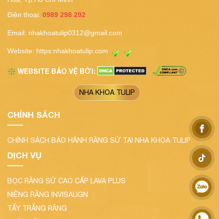
Điện thoại:
0989 298 292
Email:
nhakhoatulip0312@gmail.com
Website:
https:nhakhoatulip.com
WEBSITE BẢO VỆ BỞI:
❇️
NHA KHOA TULIP
CHÍNH SÁCH
CHÍNH SÁCH BẢO HÀNH RĂNG SỨ TẠI NHA KHOA TULIP
DỊCH VỤ
BỌC RĂNG SỨ CAO CẤP LAVA PLUS
NIỀNG RĂNG INVISALIGN
TẨY TRẮNG RĂNG