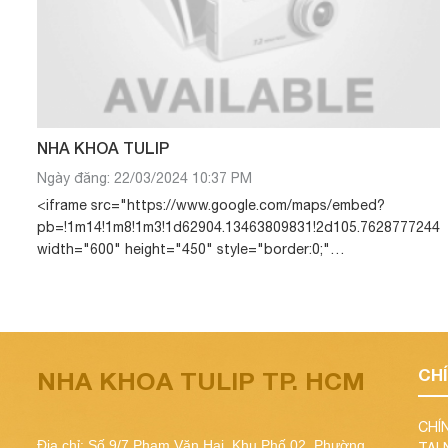
NHA KHOA TULIP
Ngày đăng: 22/03/2024 10:37 PM
<iframe src="https://www.google.com/maps/embed?
pb=!1m14!1m8!1m3!1d62904.13463809831!2d105.762877724415
width="600" height="450" style="border:0;"
allowfullscreen="" loading="lazy" referrerpolicy="no-
referrer-when-downgrade"></iframe>
CH
NHA KHOA TULIP TP. HCM
CHÍ
Địa chỉ: Số 9/7 Phạm Văn Hai, Khu Phố 02, Phường