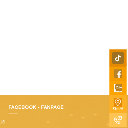
05f227b632015%3A0x4f97288dc7614c4a!2zQ2jhu6MgTmfDoyBC4bqjeQ!
FACEBOOK - FANPAGE
Địa chỉ
LUS