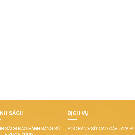
3!3d9.80759637625837!3m2!1i1024!2i768!4f13.1!3m3!1m2!1s0x31a
ÍNH SÁCH
DỊCH VỤ
NH SÁCH BẢO HÀNH RĂNG SỨ
BỌC RĂNG SỨ CAO CẤP LAVA P