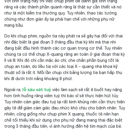
Với tình trạng này thì việc chụp phim để đánh giá tình trạng
răng và các thành phần quanh răng là thật sự cần thiết và nó
như là một kiểm tra thường quy. Tuy nhiên, thao tác tưởng
chừng như đơn giản ấy lại phải hạn chế với những phụ nữ
mang bầu.
Do khi chụp phim, nguồn tia này phát ra sẽ gây hại đối với thai
nhi đặc biệt là giai đoạn 3 tháng đầu thai kỳ khi mà thai nhi
đang bắt đầu hình thành các cơ quan trong cơ thể. Tuy nhiên
chúng ta có thể chụp X-quang răng an toàn ở giai đoạn thai kỳ
II và III. Khi đó chỉ cần mặc áo chì, che chắn phần bụng tốt là
chụp an toàn, do liều tia với các loại X – quang nha khoa kỹ
thuật số là rất ít. Mỗi lần chụp chỉ bằng lượng tia bạn hấp thụ
khi đi dưới trời nắng khoảng 8 phút.
lỗ sâu sát tuỷ
Ngoài ra,
việc làm sạch sẽ rất ê buốt hay nặng
hơn tình huống răng viêm tuỷ thì bác sĩ sẽ thực hiện hút tủy.
Tuy nhiên cảm giác đau tuỷ lại rất kinh khủng nên cần thực hiện
gây tê để giảm cảm giác đau nhức khó chịu cho bệnh nhân. Tuy
nhiên, cũng giống như chụp phim X quang, thuốc tê nên hạn
chế tối thiểu khi sử dụng cho phụ nữ đang mang thai đặc biệt
trong 3 tháng đầu tiên, vì ảnh hưởng đến hệ tim mạch của bé.