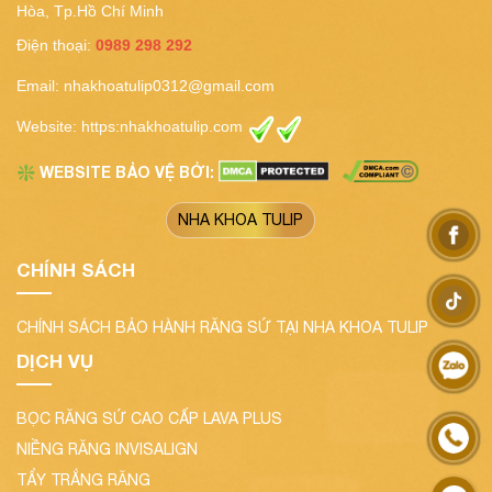
Hòa, Tp.Hồ Chí Minh
Điện thoại:
0989 298 292
Email:
nhakhoatulip0312@gmail.com
Website:
https:nhakhoatulip.com
WEBSITE BẢO VỆ BỞI:
❇️
NHA KHOA TULIP
CHÍNH SÁCH
CHÍNH SÁCH BẢO HÀNH RĂNG SỨ TẠI NHA KHOA TULIP
DỊCH VỤ
BỌC RĂNG SỨ CAO CẤP LAVA PLUS
NIỀNG RĂNG INVISALIGN
TẨY TRẮNG RĂNG