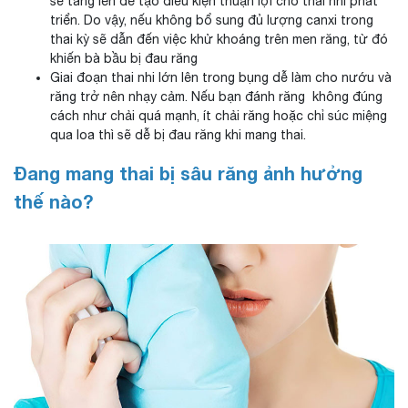
sẽ tăng lên để tạo điều kiện thuận lợi cho thai nhi phát
triển. Do vậy, nếu không bổ sung đủ lượng canxi trong
thai kỳ sẽ dẫn đến việc khử khoáng trên men răng, từ đó
khiến bà bầu bị đau răng
Giai đoạn thai nhi lớn lên trong bụng dễ làm cho nướu và
răng trở nên nhạy cảm. Nếu bạn đánh răng không đúng
cách như chải quá mạnh, ít chải răng hoặc chỉ súc miệng
qua loa thì sẽ dễ bị đau răng khi mang thai.
Đang mang thai bị sâu răng ảnh hưởng
thế nào?