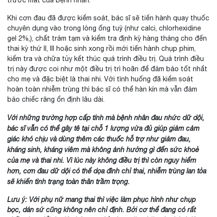
trước mắt của bệnh nhân.
Khi cơn đau đã được kiểm soát, bác sĩ sẽ tiến hành quay thuốc
chuyên dụng vào trong lòng ống tuỷ (như calci, chlorhexidine
gel 2%,), chất trám tạm và kiểm tra định kỳ hàng tháng cho đến
thai kỳ thứ II, III hoặc sinh xong rồi mới tiến hành chụp phim,
kiểm tra và chữa tủy kết thúc quá trình điều trị. Quá trình điều
trị này được coi như một điều trị trì hoãn để đảm bảo tốt nhất
cho mẹ và đặc biệt là thai nhi. Với tình huống đã kiểm soát
hoàn toàn nhiễm trùng thì bác sĩ có thể hàn kín mà vẫn đảm
bảo chiếc răng ổn định lâu dài.
Với những trường hợp cấp tính mà bệnh nhân đau nhức dữ dội,
bác sĩ vẫn có thể gây tê tại chỗ 1 lượng vừa đủ giúp giảm cảm
giác khó chịu và dùng thêm các thuốc hỗ trợ như giảm đau,
kháng sinh, kháng viêm mà không ảnh hưởng gì đến sức khoẻ
của mẹ và thai nhi. Vì lúc này không điều trị thì còn nguy hiểm
hơn, cơn đau dữ dội có thể dọa đình chỉ thai, nhiễm trùng lan tỏa
sẽ khiến tình trạng toàn thân trầm trọng.
Lưu ý: Với phụ nữ mang thai thì việc làm phục hình như chụp
bọc, dán sứ cũng không nên chỉ định. Bởi cơ thể đang có rất