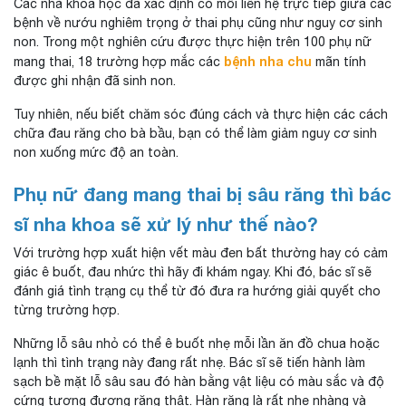
Các nhà khoa học đã xác định có mối liên hệ trực tiếp giữa các
bệnh về nướu nghiêm trọng ở thai phụ cũng như nguy cơ sinh
non. Trong một nghiên cứu được thực hiện trên 100 phụ nữ
bệnh nha chu
mang thai, 18 trường hợp mắc các
mãn tính
được ghi nhận đã sinh non.
Tuy nhiên, nếu biết chăm sóc đúng cách và thực hiện các cách
chữa đau răng cho bà bầu, bạn có thể làm giảm nguy cơ sinh
non xuống mức độ an toàn.
Phụ nữ đang mang thai bị sâu răng thì bác
sĩ nha khoa sẽ xử lý như thế nào?
Với trường hợp xuất hiện vết màu đen bất thường hay có cảm
giác ê buốt, đau nhức thì hãy đi khám ngay. Khi đó, bác sĩ sẽ
đánh giá tình trạng cụ thể từ đó đưa ra hướng giải quyết cho
từng trường hợp.
Những lỗ sâu nhỏ có thể ê buốt nhẹ mỗi lần ăn đồ chua hoặc
lạnh thì tình trạng này đang rất nhẹ. Bác sĩ sẽ tiến hành làm
sạch bề mặt lỗ sâu sau đó hàn bằng vật liệu có màu sắc và độ
cứng tương đương răng thật. Hàn răng là rất nhẹ nhàng và