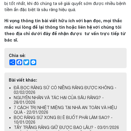
bị tốt nhất, khi đó chúng ta sẽ giải quyết sớm được nhiều bệnh
tiềm ẩn đặc biệt là sâu răng hiệu quả.
Hi vọng thông tin bài viết hữu ích với bạn đọc, mọi thắc
mắc vui lòng để lại thông tin hoặc liên hệ với chúng tôi
theo địa chỉ dưới đây để nhận được tư vấn trực tiếp từ
bác sĩ.
Chia sẻ:
Share
Facebook
Twitter
Messenger
Bài viết khác:
ĐÃ BỌC RĂNG SỨ CÓ NIỀNG RĂNG ĐƯỢC KHÔNG -
02/02/2026
NGUYÊN NHÂN VÀ TÁC HẠI CỦA SÂU RĂNG? -
28/01/2026
7 CÁCH TRỊ NHIỆT MIỆNG TẠI NHÀ AN TOÀN VÀ HIỆU
QUẢ - 22/01/2026
BỌC RĂNG SỨ XONG BỊ Ê BUỐT PHẢI LÀM SAO? -
10/01/2026
TẨY TRẮNG RĂNG GIỮ ĐƯỢC BAO LÂU? - 03/01/2026