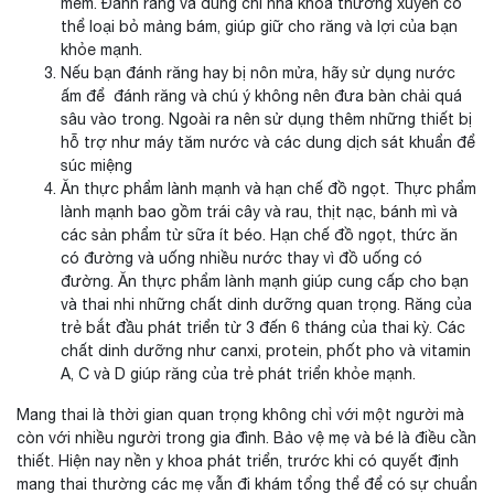
mềm. Đánh răng và dùng chỉ nha khoa thường xuyên có
thể loại bỏ mảng bám, giúp giữ cho răng và lợi của bạn
khỏe mạnh.
Nếu bạn đánh răng hay bị nôn mửa, hãy sử dụng nước
ấm để đánh răng và chú ý không nên đưa bàn chải quá
sâu vào trong. Ngoài ra nên sử dụng thêm những thiết bị
hỗ trợ như máy tăm nước và các dung dịch sát khuẩn để
súc miệng
Ăn thực phẩm lành mạnh và hạn chế đồ ngọt. Thực phẩm
lành mạnh bao gồm trái cây và rau, thịt nạc, bánh mì và
các sản phẩm từ sữa ít béo. Hạn chế đồ ngọt, thức ăn
có đường và uống nhiều nước thay vì đồ uống có
đường. Ăn thực phẩm lành mạnh giúp cung cấp cho bạn
và
thai nhi những chất dinh dưỡng quan trọng. Răng của
trẻ bắt đầu phát triển từ 3 đến 6 tháng của thai kỳ. Các
chất dinh dưỡng như canxi, protein, phốt pho và vitamin
A, C và D giúp răng của trẻ phát triển khỏe mạnh.
Mang thai là thời gian quan trọng không chỉ với một người mà
còn với nhiều người trong gia đình. Bảo vệ mẹ và bé là điều cần
thiết. Hiện nay nền y khoa phát triển, trước khi có quyết định
mang thai thường các mẹ vẫn đi khám tổng thể để có sự chuẩn