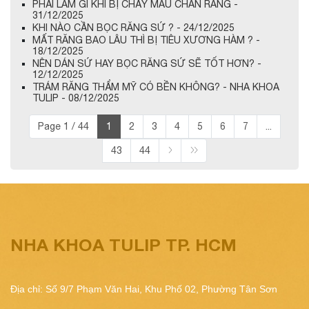
PHẢI LÀM GÌ KHI BỊ CHẢY MÁU CHÂN RĂNG -
31/12/2025
KHI NÀO CẦN BỌC RĂNG SỨ ? - 24/12/2025
MẤT RĂNG BAO LÂU THÌ BỊ TIÊU XƯƠNG HÀM ? -
18/12/2025
NÊN DÁN SỨ HAY BỌC RĂNG SỨ SẼ TỐT HƠN? -
12/12/2025
TRÁM RĂNG THẨM MỸ CÓ BỀN KHÔNG? - NHA KHOA
TULIP - 08/12/2025
Page 1 / 44
1
2
3
4
5
6
7
...
43
44
NHA KHOA TULIP TP. HCM
Địa chỉ: Số 9/7 Phạm Văn Hai, Khu Phố 02, Phường Tân Sơn