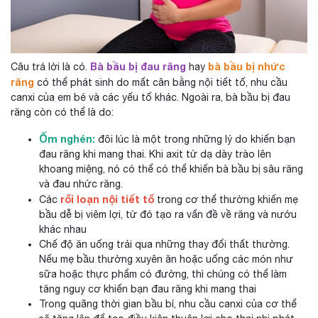
Bà bầu bị đau răng
bà bầu bị nhức
Câu trả lời là có.
hay
răng
có thể phát sinh do mất cân bằng nội tiết tố, nhu cầu
canxi của em bé và các yếu tố khác. Ngoài ra, bà bầu bị đau
răng còn có thể là do:
Ốm nghén:
đôi lúc là một trong những lý do khiến bạn
đau răng khi mang thai. Khi axit từ dạ dày trào lên
khoang miệng, nó có thể có thể khiến bà bầu bị sâu răng
và đau nhức răng.
rối loạn nội tiết tố
Các
trong cơ thể thường khiến mẹ
bầu dễ bị viêm lợi, từ đó tạo ra vấn đề về răng và nướu
khác nhau
Chế độ ăn uống trải qua những thay đổi thất thường.
Nếu mẹ bầu thường xuyên ăn hoặc uống các món như
sữa hoặc thực phẩm có đường, thì chúng có thể làm
tăng nguy cơ khiến bạn đau răng khi mang thai
Trong quãng thời gian bầu bí, nhu cầu canxi của cơ thể