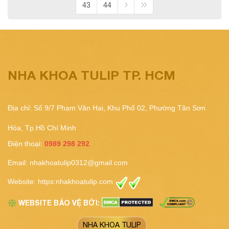
43
44
NHA KHOA TULIP TP. HCM
Địa chỉ: Số 9/7 Phạm Văn Hai, Khu Phố 02, Phường Tân Sơn
Hòa, Tp.Hồ Chí Minh
Điện thoại:
0989 298 292
Email:
nhakhoatulip0312@gmail.com
Website:
https:nhakhoatulip.com
WEBSITE BẢO VỆ BỞI:
❇️
NHA KHOA TULIP