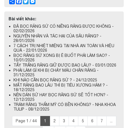
Share
Facebook
Twitter
Messenger
Bài viết khác:
ĐÃ BỌC RĂNG SỨ CÓ NIỀNG RĂNG ĐƯỢC KHÔNG -
02/02/2026
NGUYÊN NHÂN VÀ TÁC HẠI CỦA SÂU RĂNG? -
28/01/2026
7 CÁCH TRỊ NHIỆT MIỆNG TẠI NHÀ AN TOÀN VÀ HIỆU
QUẢ - 22/01/2026
BỌC RĂNG SỨ XONG BỊ Ê BUỐT PHẢI LÀM SAO? -
10/01/2026
TẨY TRẮNG RĂNG GIỮ ĐƯỢC BAO LÂU? - 03/01/2026
PHẢI LÀM GÌ KHI BỊ CHẢY MÁU CHÂN RĂNG -
31/12/2025
KHI NÀO CẦN BỌC RĂNG SỨ ? - 24/12/2025
MẤT RĂNG BAO LÂU THÌ BỊ TIÊU XƯƠNG HÀM ? -
18/12/2025
NÊN DÁN SỨ HAY BỌC RĂNG SỨ SẼ TỐT HƠN? -
12/12/2025
TRÁM RĂNG THẨM MỸ CÓ BỀN KHÔNG? - NHA KHOA
TULIP - 08/12/2025
Page 1 / 44
1
2
3
4
5
6
7
...