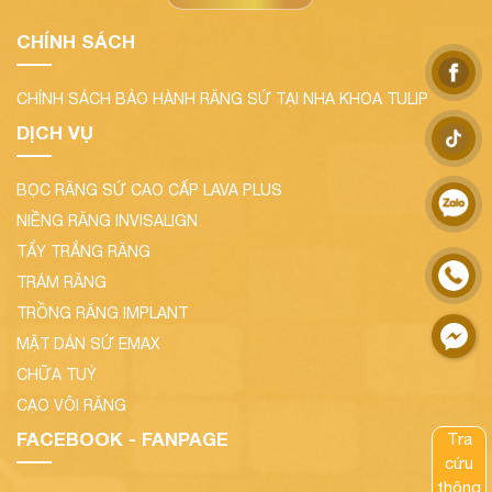
CHÍNH SÁCH
CHÍNH SÁCH BẢO HÀNH RĂNG SỨ TẠI NHA KHOA TULIP
DỊCH VỤ
BỌC RĂNG SỨ CAO CẤP LAVA PLUS
NIỀNG RĂNG INVISALIGN
TẨY TRẮNG RĂNG
TRÁM RĂNG
TRỒNG RĂNG IMPLANT
MẶT DÁN SỨ EMAX
CHỮA TUỶ
CẠO VÔI RĂNG
FACEBOOK - FANPAGE
Tra
cứu
thông