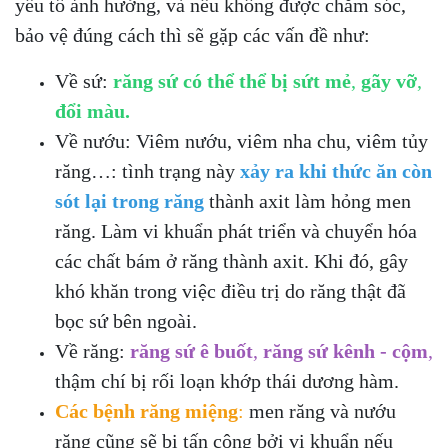
yếu tố ảnh hưởng, và nếu không được chăm sóc,
bảo vệ đúng cách thì sẽ gặp các vấn đề như:
Về sứ:
răng sứ có thể thể bị sứt mẻ
,
gãy vỡ
,
đổi màu.
Về nướu: Viêm nướu, viêm nha chu, viêm tủy
răng…: tình trạng này
xảy ra khi thức ăn còn
sót lại trong răng
thành axit làm hỏng men
răng. Làm vi khuẩn phát triển và chuyển hóa
các chất bám ở răng thành axit. Khi đó, gây
khó khăn trong việc điều trị do răng thật đã
bọc sứ bên ngoài.
Về răng:
răng sứ ê buốt
,
răng sứ kênh - cộm
,
thậm chí bị rối loạn khớp thái dương hàm.
Các bệnh răng miệng
:
men răng và nướu
răng cũn
g sẽ bị tấn công bởi vi khuẩn nếu