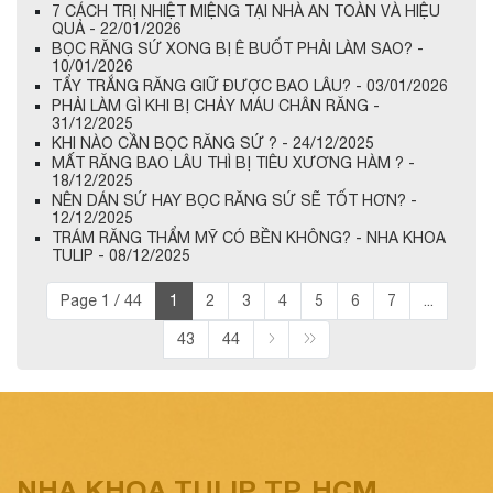
7 CÁCH TRỊ NHIỆT MIỆNG TẠI NHÀ AN TOÀN VÀ HIỆU
QUẢ - 22/01/2026
BỌC RĂNG SỨ XONG BỊ Ê BUỐT PHẢI LÀM SAO? -
10/01/2026
TẨY TRẮNG RĂNG GIỮ ĐƯỢC BAO LÂU? - 03/01/2026
PHẢI LÀM GÌ KHI BỊ CHẢY MÁU CHÂN RĂNG -
31/12/2025
KHI NÀO CẦN BỌC RĂNG SỨ ? - 24/12/2025
MẤT RĂNG BAO LÂU THÌ BỊ TIÊU XƯƠNG HÀM ? -
18/12/2025
NÊN DÁN SỨ HAY BỌC RĂNG SỨ SẼ TỐT HƠN? -
12/12/2025
TRÁM RĂNG THẨM MỸ CÓ BỀN KHÔNG? - NHA KHOA
TULIP - 08/12/2025
Page 1 / 44
1
2
3
4
5
6
7
...
43
44
NHA KHOA TULIP TP. HCM