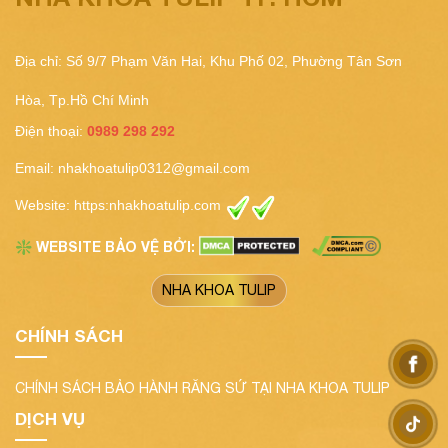
Địa chỉ: Số 9/7 Phạm Văn Hai, Khu Phố 02, Phường Tân Sơn
Hòa, Tp.Hồ Chí Minh
Điện thoại:
0989 298 292
Email:
nhakhoatulip0312@gmail.com
Website:
https:nhakhoatulip.com
WEBSITE BẢO VỆ BỞI:
❇️
NHA KHOA TULIP
CHÍNH SÁCH
CHÍNH SÁCH BẢO HÀNH RĂNG SỨ TẠI NHA KHOA TULIP
DỊCH VỤ