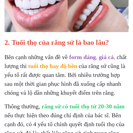
2. Tuổi thọ của răng sứ là
bao lâu?
Bên cạnh những vấn đề về
form dáng
,
giá cả
,
chất
lượng thì
tuổi thọ hay độ bền
của răng sứ cũng là
yếu tố rất được quan tâm. Bởi nhiều trường hợp
sau một thời gian phục hình đã xuống cấp nhanh
chóng và lộ dần những khuyết điểm trên răng.
Thông thường,
răng sứ có tuổi thọ từ 20-30 năm
nếu thực hiện theo đúng chỉ định của bác sĩ. Bên
cạnh đó, có 4 yếu tố chính quyết định tuổi thọ của
răng sứ, đó là: chất liệu răng sứ, tình trạng răng