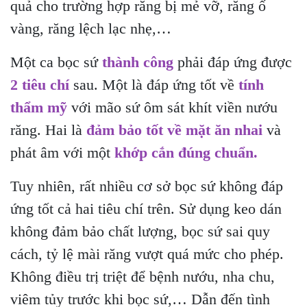
quả cho trường hợp răng bị mẻ vỡ, răng ố
vàng, răng lệch lạc nhẹ,…
Một ca bọc sứ
thành công
phải đáp ứng được
2 tiêu chí
sau. Một là đáp ứng tốt về
tính
thẩm mỹ
với mão sứ ôm sát khít viền nướu
răng. Hai là
đảm bảo tốt về mặt ăn nhai
và
phát âm với một
khớp cắn đúng chuẩn.
Tuy nhiên, rất nhiều cơ sở bọc sứ không đáp
ứng tốt cả hai tiêu chí trên. Sử dụng keo dán
không đảm bảo chất lượng, bọc sứ sai quy
cách, tỷ lệ mài răng vượt quá mức cho phép.
Không điều trị triệt để bệnh nướu, nha chu,
viêm tủy trước khi bọc sứ,… Dẫn đến tình