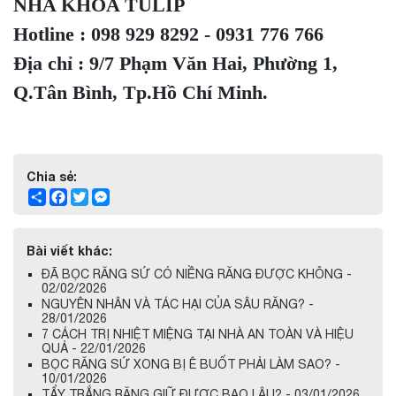
NHA KHOA TULIP
Hotline : 098 929 8292 - 0931 776 766
Địa chỉ : 9/7 Phạm Văn Hai, Phường 1,
Q.Tân Bình, Tp.Hồ Chí Minh.
Chia sẻ:
Share
Facebook
Twitter
Messenger
Bài viết khác:
ĐÃ BỌC RĂNG SỨ CÓ NIỀNG RĂNG ĐƯỢC KHÔNG -
02/02/2026
NGUYÊN NHÂN VÀ TÁC HẠI CỦA SÂU RĂNG? -
28/01/2026
7 CÁCH TRỊ NHIỆT MIỆNG TẠI NHÀ AN TOÀN VÀ HIỆU
QUẢ - 22/01/2026
BỌC RĂNG SỨ XONG BỊ Ê BUỐT PHẢI LÀM SAO? -
10/01/2026
TẨY TRẮNG RĂNG GIỮ ĐƯỢC BAO LÂU? - 03/01/2026