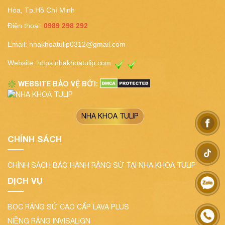
Hòa, Tp.Hồ Chí Minh
Điện thoại:
0989 298 292
Email:
nhakhoatulip0312@gmail.com
Website:
https:nhakhoatulip.com
WEBSITE BẢO VỆ BỞI:
❇️
NHA KHOA TULIP
CHÍNH SÁCH
CHÍNH SÁCH BẢO HÀNH RĂNG SỨ TẠI NHA KHOA TULIP
DỊCH VỤ
BỌC RĂNG SỨ CAO CẤP LAVA PLUS
NIỀNG RĂNG INVISALIGN