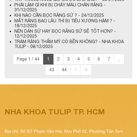
PHẢI LÀM GÌ KHI BỊ CHẢY MÁU CHÂN RĂNG -
31/12/2025
KHI NÀO CẦN BỌC RĂNG SỨ ? - 24/12/2025
MẤT RĂNG BAO LÂU THÌ BỊ TIÊU XƯƠNG HÀM ? -
18/12/2025
NÊN DÁN SỨ HAY BỌC RĂNG SỨ SẼ TỐT HƠN? -
12/12/2025
TRÁM RĂNG THẨM MỸ CÓ BỀN KHÔNG? - NHA KHOA
TULIP - 08/12/2025
Page 1 / 44
1
2
3
4
5
6
7
...
43
44
NHA KHOA TULIP TP. HCM
Địa chỉ: Số 9/7 Phạm Văn Hai, Khu Phố 02, Phường Tân Sơn