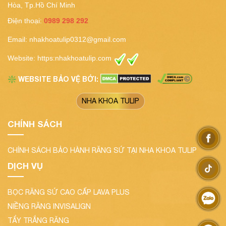
Hòa, Tp.Hồ Chí Minh
Điện thoại:
0989 298 292
Email:
nhakhoatulip0312@gmail.com
Website:
https:nhakhoatulip.com
WEBSITE BẢO VỆ BỞI:
❇️
NHA KHOA TULIP
CHÍNH SÁCH
CHÍNH SÁCH BẢO HÀNH RĂNG SỨ TẠI NHA KHOA TULIP
DỊCH VỤ
BỌC RĂNG SỨ CAO CẤP LAVA PLUS
NIỀNG RĂNG INVISALIGN
TẨY TRẮNG RĂNG