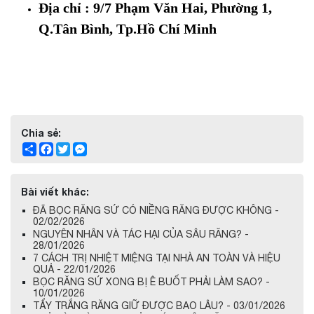
Địa chỉ : 9/7 Phạm Văn Hai, Phường 1,
Q.Tân Bình, Tp.Hồ Chí Minh
Chia sẻ:
Share
Facebook
Twitter
Messenger
Bài viết khác:
ĐÃ BỌC RĂNG SỨ CÓ NIỀNG RĂNG ĐƯỢC KHÔNG -
02/02/2026
NGUYÊN NHÂN VÀ TÁC HẠI CỦA SÂU RĂNG? -
28/01/2026
7 CÁCH TRỊ NHIỆT MIỆNG TẠI NHÀ AN TOÀN VÀ HIỆU
QUẢ - 22/01/2026
BỌC RĂNG SỨ XONG BỊ Ê BUỐT PHẢI LÀM SAO? -
10/01/2026
TẨY TRẮNG RĂNG GIỮ ĐƯỢC BAO LÂU? - 03/01/2026