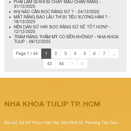
PHẢI LÀM GÌ KHI BỊ CHẢY MÁU CHÂN RĂNG -
31/12/2025
KHI NÀO CẦN BỌC RĂNG SỨ ? - 24/12/2025
MẤT RĂNG BAO LÂU THÌ BỊ TIÊU XƯƠNG HÀM ? -
18/12/2025
NÊN DÁN SỨ HAY BỌC RĂNG SỨ SẼ TỐT HƠN? -
12/12/2025
TRÁM RĂNG THẨM MỸ CÓ BỀN KHÔNG? - NHA KHOA
TULIP - 08/12/2025
Page 1 / 44
1
2
3
4
5
6
7
...
43
44
NHA KHOA TULIP TP. HCM
Địa chỉ: Số 9/7 Phạm Văn Hai, Khu Phố 02, Phường Tân Sơn