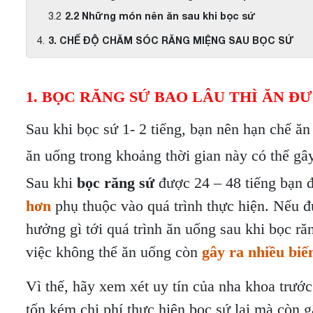
2.2 Những món nên ăn sau khi bọc sứ
3. CHẾ ĐỘ CHĂM SÓC RĂNG MIỆNG SAU BỌC SỨ
1. BỌC RĂNG SỨ BAO LÂU THÌ ĂN Đ
Sau khi bọc sứ 1- 2 tiếng, bạn nên hạn chế ă
ăn uống trong khoảng thời gian này có thể gây
Sau khi
bọc răng sứ
được 24 – 48 tiếng bạn đ
hơn
phụ thuộc vào quá trình thực hiện. Nếu đ
hưởng gì tới quá trình ăn uống sau khi bọc r
việc không thể ăn uống còn
gây ra nhiều biế
Vì thế, hãy xem xét uy tín của nha khoa trướ
tốn kém chi phí thực hiện bọc sứ lại mà còn 