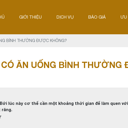
HỦ
GIỚI THIỆU
DỊCH VỤ
BÁO GIÁ
ƯU 
ỐNG BÌNH THƯỜNG ĐƯỢC KHÔNG?
 CÓ ĂN UỐNG BÌNH THƯỜNG
. Bởi lúc này cơ thể cần một khoảng thời gian để làm quen v
 răng.
Ứ