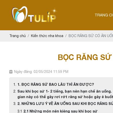
TRANG C
Trang chủ
Kiến thức nha khoa
BỌC RĂNG SỨ CÓ ĂN U
BỌC RĂNG SỨ
Ngày đăng: 02/05/2024 11:59 PM
1. BỌC RĂNG SỨ BAO LÂU THÌ ĂN ĐƯỢC?
Sau khi bọc sứ 1- 2 tiếng, bạn nên hạn chế ăn uống
gian này có thể gây rơi rớt răng sứ hoặc gây ê buốt
2. NHỮNG LƯU Ý VỀ ĂN UỐNG SAU KHI BỌC RĂNG S
2.1 Những món nên kiêng sau khi bọc sứ