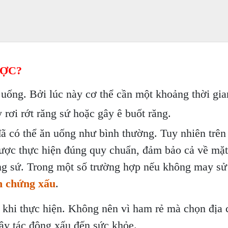
ƯỢC?
n uống. Bởi lúc này cơ thể cần một khoảng thời gi
 rơi rớt răng sứ hoặc gây ê buốt răng.
ã có thể ăn uống như bình thường. Tuy nhiên trên 
ược thực hiện đúng quy chuẩn, đảm bảo cả về mặt 
ăng sứ. Trong một số trường hợp nếu không may sử
n chứng xấu
.
c khi thực hiện. Không nên vì ham rẻ mà chọn đị
gây tác động xấu đến sức khỏe.