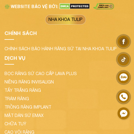
WEBSITE BẢO VỆ BỞI:
❇️
NHA KHOA TULIP
CHÍNH SÁCH
CHÍNH SÁCH BẢO HÀNH RĂNG SỨ TẠI NHA KHOA TULIP
DỊCH VỤ
BỌC RĂNG SỨ CAO CẤP LAVA PLUS
NIỀNG RĂNG INVISALIGN
TẨY TRẮNG RĂNG
TRÁM RĂNG
TRỒNG RĂNG IMPLANT
MẶT DÁN SỨ EMAX
CHỮA TUỶ
CẠO VÔI RĂNG