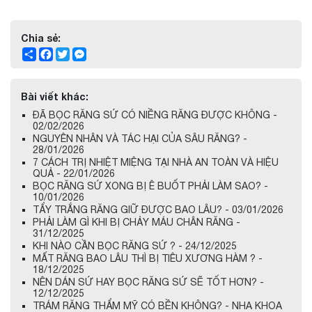
Chia sẻ:
Share
Facebook
Twitter
Messenger
Bài viết khác:
ĐÃ BỌC RĂNG SỨ CÓ NIỀNG RĂNG ĐƯỢC KHÔNG -
02/02/2026
NGUYÊN NHÂN VÀ TÁC HẠI CỦA SÂU RĂNG? -
28/01/2026
7 CÁCH TRỊ NHIỆT MIỆNG TẠI NHÀ AN TOÀN VÀ HIỆU
QUẢ - 22/01/2026
BỌC RĂNG SỨ XONG BỊ Ê BUỐT PHẢI LÀM SAO? -
10/01/2026
TẨY TRẮNG RĂNG GIỮ ĐƯỢC BAO LÂU? - 03/01/2026
PHẢI LÀM GÌ KHI BỊ CHẢY MÁU CHÂN RĂNG -
31/12/2025
KHI NÀO CẦN BỌC RĂNG SỨ ? - 24/12/2025
MẤT RĂNG BAO LÂU THÌ BỊ TIÊU XƯƠNG HÀM ? -
18/12/2025
NÊN DÁN SỨ HAY BỌC RĂNG SỨ SẼ TỐT HƠN? -
12/12/2025
TRÁM RĂNG THẨM MỸ CÓ BỀN KHÔNG? - NHA KHOA