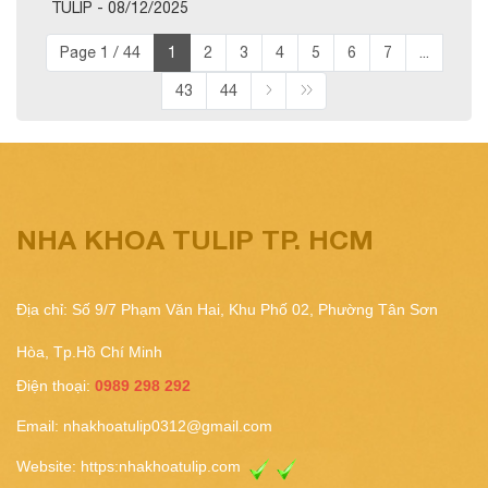
TULIP - 08/12/2025
Page 1 / 44
1
2
3
4
5
6
7
...
43
44
NHA KHOA TULIP TP. HCM
Địa chỉ: Số 9/7 Phạm Văn Hai, Khu Phố 02, Phường Tân Sơn
Hòa, Tp.Hồ Chí Minh
Điện thoại:
0989 298 292
Email:
nhakhoatulip0312@gmail.com
Website:
https:nhakhoatulip.com