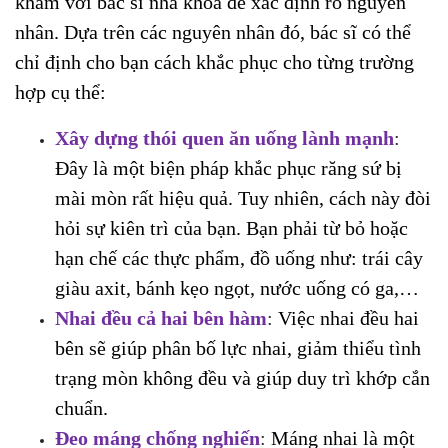
khám với bác sĩ nha khoa để xác định rõ nguyên
nhân. Dựa trên các nguyên nhân đó, bác sĩ có thể
chỉ định cho bạn cách khắc phục cho từng trường
hợp cụ thể:
Xây dựng thói quen ăn uống lành mạnh
:
Đây là một biện pháp khắc phục răng sứ bị
mài mòn rất hiệu quả. Tuy nhiên, cách này đòi
hỏi sự kiên trì của bạn. Bạn phải từ bỏ hoặc
hạn chế các thực phẩm, đồ uống như: trái cây
giàu axit, bánh kẹo ngọt, nước uống có ga,…
Nhai đều cả hai bên hàm
:
Việc nhai đều hai
bên sẽ giúp phân bố lực nhai, giảm thiểu tình
trạng mòn không đều và giúp duy trì khớp cắn
chuẩn.
Đeo máng chống nghiến
:
Máng nhai là một