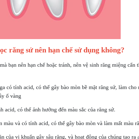
bọc răng sứ nên hạn chế sử dụng không?
mà bạn nên hạn chế hoặc tránh, nên vệ sinh răng miệng cẩn 
 có tính acid, có thể gây bào mòn bề mặt răng sứ, làm cho nó
ây ố vàng
h acid, có thể ảnh hưởng đến màu sắc của răng sứ.
m màu và có tính acid, có thể gây bào mòn và làm mất màu ră
n của vi khuẩn gây sâu răng, và hoạt động của chúng tạo ra