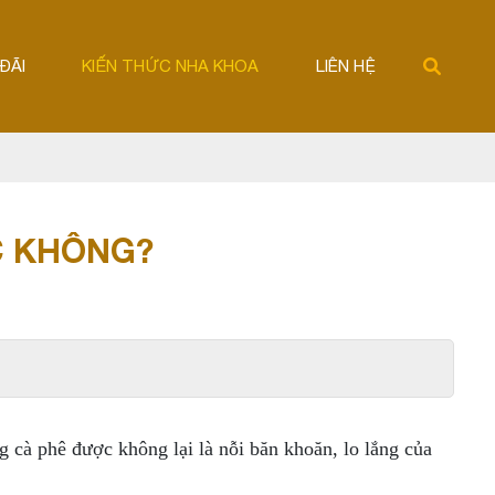
ĐÃI
KIẾN THỨC NHA KHOA
LIÊN HỆ
C KHÔNG?
 cà phê được không lại là nỗi băn khoăn, lo lắng của