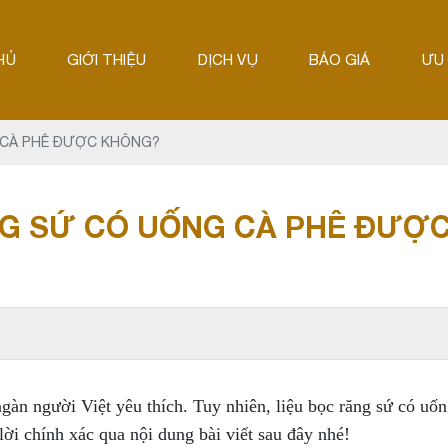
HỦ
GIỚI THIỆU
DỊCH VỤ
BÁO GIÁ
ƯU 
 CÀ PHÊ ĐƯỢC KHÔNG?
G SỨ CÓ UỐNG CÀ PHÊ ĐƯỢ
n người Việt yêu thích. Tuy nhiên, liệu bọc răng sứ có uống
ời chính xác qua nội dung bài viết sau đây nhé!