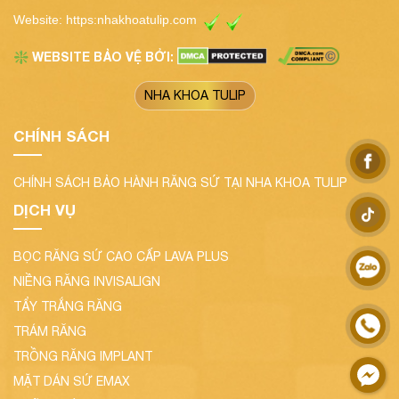
Website:
https:nhakhoatulip.com
WEBSITE BẢO VỆ BỞI:
❇️
NHA KHOA TULIP
CHÍNH SÁCH
CHÍNH SÁCH BẢO HÀNH RĂNG SỨ TẠI NHA KHOA TULIP
DỊCH VỤ
BỌC RĂNG SỨ CAO CẤP LAVA PLUS
NIỀNG RĂNG INVISALIGN
TẨY TRẮNG RĂNG
TRÁM RĂNG
TRỒNG RĂNG IMPLANT
MẶT DÁN SỨ EMAX