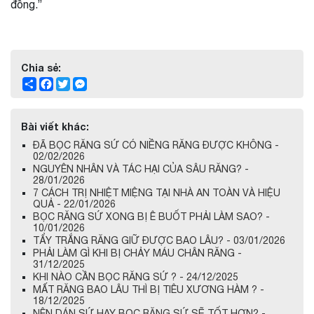
đồng.”
Chia sẻ:
Share
Facebook
Twitter
Messenger
Bài viết khác:
ĐÃ BỌC RĂNG SỨ CÓ NIỀNG RĂNG ĐƯỢC KHÔNG -
02/02/2026
NGUYÊN NHÂN VÀ TÁC HẠI CỦA SÂU RĂNG? -
28/01/2026
7 CÁCH TRỊ NHIỆT MIỆNG TẠI NHÀ AN TOÀN VÀ HIỆU
QUẢ - 22/01/2026
BỌC RĂNG SỨ XONG BỊ Ê BUỐT PHẢI LÀM SAO? -
10/01/2026
TẨY TRẮNG RĂNG GIỮ ĐƯỢC BAO LÂU? - 03/01/2026
PHẢI LÀM GÌ KHI BỊ CHẢY MÁU CHÂN RĂNG -
31/12/2025
KHI NÀO CẦN BỌC RĂNG SỨ ? - 24/12/2025
MẤT RĂNG BAO LÂU THÌ BỊ TIÊU XƯƠNG HÀM ? -
18/12/2025
NÊN DÁN SỨ HAY BỌC RĂNG SỨ SẼ TỐT HƠN? -