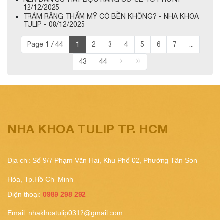
12/12/2025
TRÁM RĂNG THẨM MỸ CÓ BỀN KHÔNG? - NHA KHOA
TULIP - 08/12/2025
Page 1 / 44
1
2
3
4
5
6
7
...
43
44
NHA KHOA TULIP TP. HCM
Địa chỉ: Số 9/7 Phạm Văn Hai, Khu Phố 02, Phường Tân Sơn
Hòa, Tp.Hồ Chí Minh
Điện thoại:
0989 298 292
Email:
nhakhoatulip0312@gmail.com