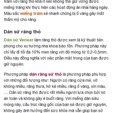
trám với răng thỏ khá ít nên không thể giữ vững được
miếng tráng khi thực hiện các hoạt động ăn nhai hàng ngày.
miếng trám
Màu sắc
sẽ nhanh chóng bị ố vàng gây mất
thẩm mỹ cho răng.
Dán sứ răng thỏ
Dán sứ Veneer
làm răng thỏ được xem là kỹ thuật tiên
phong cho xu hướng nha khoa bảo tồn. Phương pháp này
chỉ lấy đi tối đa 10% men răng với độ mỏng từ 0,2-0,5mm.
Điều này đồng nghĩa với việc phần mặt trong của bạn được
giữ nguyên.
dán răng sứ thỏ
Phương pháp
là phương pháp phù hợp
với những đối tượng như: Người có răng cửa mẻ, vỡ
không nhiều, răng thưa, hở kẽ nhiều, răng ố vàng, xỉn màu,
… Dán sứ răng thỏ được rất nhiều người lựa chọn bởi nó
an toàn và không gây ê buốt răng. Với miếng dán siêu
mỏng này, cấu trúc răng gốc của bạn sẽ được giữ nguyên,
không gây ảnh hưởng đến sức khỏe mà vẫn giúp bạn sở