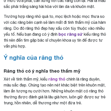
ở mức vừa phải, cân xứng với các răng còn lại. Hai là màu
sắc phải trắng sáng hài hòa với làn da và khuôn mặt.
Trường hợp răng nhỏ quá to, mọc lệch hoặc mọc thưa so
với các răng bên cạnh sẽ làm mất đi tính thẩm mỹ của hàm
răng. Do đó răng thỏ đẹp hay xấu còn tùy thuộc vào nhiều
bọc răng sứ
yếu tố. Nếu bạn đang có ý định
kiểu răng thỏ
thì nên đến tìm gặp bác sĩ chuyên khoa uy tín để được tư
vấn phù hợp.
Ý nghĩa của răng thỏ
Răng thỏ có ý nghĩa theo thẩm mỹ
răng thỏ
Xét về tính thẩm mỹ, kiểu
chính là răng duyên,
màu sắc đẹp. Chúng tạo nên nét khác biệt trên khuôn mặt,
làm ấn tượng nụ cười hơn. Những khuôn mặt có răng thỏ
thường được đánh giá là lâu già hơn, luôn giữ được sự trẻ
trung, hồn nhiên, dễ thương như một đứa trẻ.