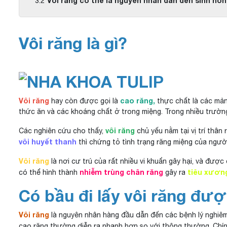
Vôi răng có thể là nguyên nhân dẫn đến sinh non
Vôi răng là gì?
Vôi răng
cao răng,
hay còn được gọi là
thực chất là các mả
thức ăn và các khoáng chất ở trong miệng. Trong nhiều trường
vôi răng
Các nghiên cứu cho thấy,
chủ yếu nằm tại vị trí thân
vôi huyết thanh
thì chứng tỏ tình trạng răng miệng của ngư
Vôi răng
là nơi cư trú của rất nhiều vi khuẩn gây hại, và đượ
nhiễm trùng chân răng
tiêu xươn
có thể hình thành
gây ra
Có bầu đi lấy vôi răng đư
Vôi răng
là nguyên nhân hàng đầu dẫn đến các bệnh lý nghiêm 
cao răng thường diễn ra nhanh hơn so với thông thường. Chính