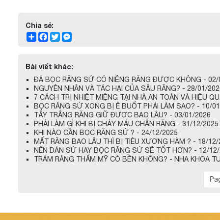
Chia sẻ:
Share
Facebook
Twitter
Messenger
Bài viết khác:
ĐÃ BỌC RĂNG SỨ CÓ NIỀNG RĂNG ĐƯỢC KHÔNG - 02/
NGUYÊN NHÂN VÀ TÁC HẠI CỦA SÂU RĂNG? - 28/01/202
7 CÁCH TRỊ NHIỆT MIỆNG TẠI NHÀ AN TOÀN VÀ HIỆU QUẢ
BỌC RĂNG SỨ XONG BỊ Ê BUỐT PHẢI LÀM SAO? - 10/01
TẨY TRẮNG RĂNG GIỮ ĐƯỢC BAO LÂU? - 03/01/2026
PHẢI LÀM GÌ KHI BỊ CHẢY MÁU CHÂN RĂNG - 31/12/2025
KHI NÀO CẦN BỌC RĂNG SỨ ? - 24/12/2025
MẤT RĂNG BAO LÂU THÌ BỊ TIÊU XƯƠNG HÀM ? - 18/12/
NÊN DÁN SỨ HAY BỌC RĂNG SỨ SẼ TỐT HƠN? - 12/12/
TRÁM RĂNG THẨM MỸ CÓ BỀN KHÔNG? - NHA KHOA TULI
Pag