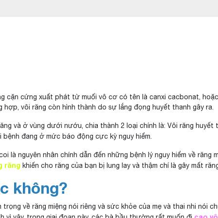
ng cặn cứng xuất phát từ muối vô cơ có tên là canxi cacbonat, ho
 hợp, vôi răng còn hình thành do sự lắng đọng huyết thanh gây ra.
 răng và ở vùng dưới nướu, chia thành 2 loại chính là: Vôi răng huyết
ời bệnh đang ở mức báo động cực kỳ nguy hiểm.
c coi là nguyên nhân chính dẫn đến những bệnh lý nguy hiểm về răng m
g răng
khiến cho răng của bạn bị lung lay và thậm chí là gây mất răng
ợc không?
trọng về răng miệng nói riêng và sức khỏe của mẹ và thai nhi nói ch
cạo vô
 vì vậy, trong giai đoạn này, các bà bầu thường rất muốn đi