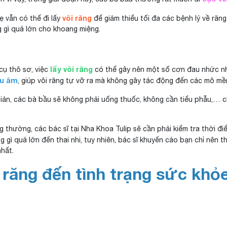
vôi răng
ẹ vẫn có thể đi lấy
để giảm thiểu tối đa các bệnh lý về răn
g gì quá lớn cho khoang miệng.
lấy vôi răng
cụ thô sơ, việc
có thể gây nên một số cơn đau nhức nhấ
êu âm
, giúp vôi răng tự vỡ ra mà không gây tác động đến các mô m
iản, các bà bầu sẽ không phải uống thuốc, không cần tiểu phẫu,… ch
 thường, các bác sĩ tại
Nha Khoa Tulip
sẽ cần phải kiểm tra thời đ
gì quá lớn đến thai nhi, tuy nhiên, bác sĩ khuyến cáo bạn chỉ nên t
nhất.
răng đến tình trạng sức khỏ