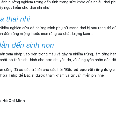
g ảnh hưởng nghiêm trọng đến tình trạng sức khỏe của nhiều thai phụ.
ây nguy hiểm cho thai nhi như:
 thai nhi
. Nhiều nghiên cứu đã chứng minh phụ nữ mang thai bị sâu răng thì đ
n đến răng miệng, hoặc men răng có chất lượng kém,...
dẫn đến sinh non
huẩn xâm nhập vào bên trong máu và gây ra nhiễm trùng, làm tăng hà
i chất có thể kích thích cho cơn chuyển dạ, và là nguyên nhân dẫn đ
"Bầu có cạo vôi răng được
ạn cũng đã có câu trả lời cho câu hỏi
hoa Tulip
để Bác sĩ được thăm khám và tư vấn miễn phí nhé.
Tp.Hồ Chí Minh