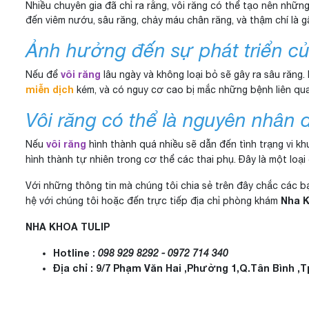
Nhiều chuyên gia đã chỉ ra rằng, vôi răng có thể tạo nên nhữn
đến viêm nướu, sâu răng, chảy máu chân răng, và thậm chí là g
Ảnh hưởng đến sự phát triển của
vôi răng
Nếu để
lâu ngày và không loại bỏ sẽ gây ra sâu răng
miễn dịch
kém, và có nguy cơ cao bị mắc những bệnh liên qua
Vôi răng có thể là nguyên nhân 
vôi răng
Nếu
hình thành quá nhiều sẽ dẫn đến tình trạng vi k
hình thành tự nhiên trong cơ thể các thai phụ. Đây là một loạ
Với những thông tin mà chúng tôi chia sẻ trên đây chắc các b
Nha K
hệ với chúng tôi hoặc đến trực tiếp địa chỉ phòng khám
NHA KHOA TULIP
Hotline :
098 929 8292 - 0972 714 340
Địa chỉ : 9/7 Phạm Văn Hai ,Phường 1,Q.Tân Bình ,