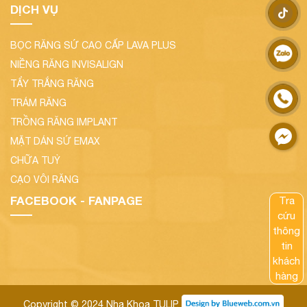
DỊCH VỤ
BỌC RĂNG SỨ CAO CẤP LAVA PLUS
NIỀNG RĂNG INVISALIGN
TẨY TRẮNG RĂNG
TRÁM RĂNG
TRỒNG RĂNG IMPLANT
MẶT DÁN SỨ EMAX
CHỮA TUỶ
CẠO VÔI RĂNG
FACEBOOK - FANPAGE
Tra
cứu
thông
tin
khách
hàng
Copyright © 2024
Nha Khoa TULIP
.