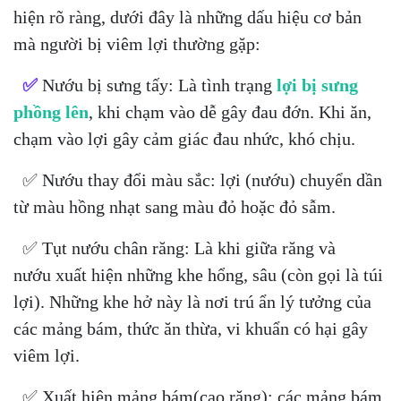
hiện rõ ràng, dưới đây là những dấu hiệu cơ bản
mà người bị viêm lợi thường gặp:
✅
Nướu bị sưng tấy: Là tình trạng
lợi bị sưng
phồng lên
, khi chạm vào dễ gây đau đớn. Khi ăn,
chạm vào lợi gây cảm giác đau nhức, khó chịu.
✅ Nướu thay đổi màu sắc: lợi (nướu) chuyển dần
từ màu hồng nhạt sang màu đỏ hoặc đỏ sẫm.
✅ Tụt nướu chân răng: Là khi giữa răng và
nướu xuất hiện những khe hổng, sâu (còn gọi là túi
lợi). Những khe hở này là nơi trú ẩn lý tưởng của
các mảng bám, thức ăn thừa, vi khuẩn có hại gây
viêm lợi.
✅ Xuất hiện mảng bám(cao răng): các mảng bám