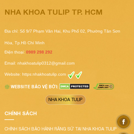
NHA KHOA TULIP TP. HCM
Địa chỉ: Số 9/7 Phạm Văn Hai, Khu Phố 02, Phường Tân Sơn
Hòa, Tp.Hồ Chí Minh
Điện thoại:
0989 298 292
Email:
nhakhoatulip0312@gmail.com
Website:
https:nhakhoatulip.com
WEBSITE BẢO VỆ BỞI:
❇️
NHA KHOA TULIP
CHÍNH SÁCH
CHÍNH SÁCH BẢO HÀNH RĂNG SỨ TẠI NHA KHOA TULIP