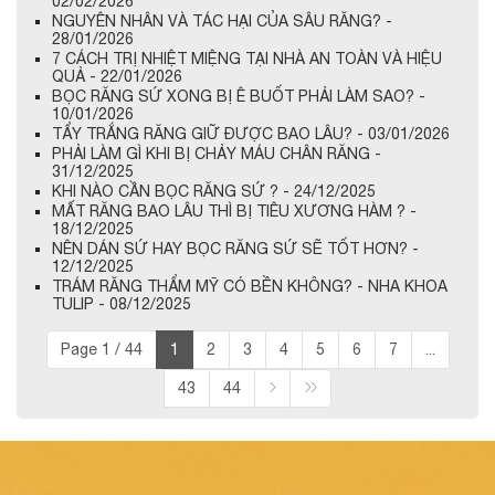
02/02/2026
NGUYÊN NHÂN VÀ TÁC HẠI CỦA SÂU RĂNG? -
28/01/2026
7 CÁCH TRỊ NHIỆT MIỆNG TẠI NHÀ AN TOÀN VÀ HIỆU
QUẢ - 22/01/2026
BỌC RĂNG SỨ XONG BỊ Ê BUỐT PHẢI LÀM SAO? -
10/01/2026
TẨY TRẮNG RĂNG GIỮ ĐƯỢC BAO LÂU? - 03/01/2026
PHẢI LÀM GÌ KHI BỊ CHẢY MÁU CHÂN RĂNG -
31/12/2025
KHI NÀO CẦN BỌC RĂNG SỨ ? - 24/12/2025
MẤT RĂNG BAO LÂU THÌ BỊ TIÊU XƯƠNG HÀM ? -
18/12/2025
NÊN DÁN SỨ HAY BỌC RĂNG SỨ SẼ TỐT HƠN? -
12/12/2025
TRÁM RĂNG THẨM MỸ CÓ BỀN KHÔNG? - NHA KHOA
TULIP - 08/12/2025
Page 1 / 44
1
2
3
4
5
6
7
...
43
44