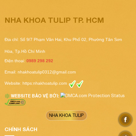
NHA KHOA TULIP TP. HCM
Địa chỉ: Số 9/7 Phạm Văn Hai, Khu Phố 02, Phường Tân Sơn
Hòa, Tp.Hồ Chí Minh
Điện thoại:
0989 298 292
Email:
nhakhoatulip0312@gmail.com
Website:
https:nhakhoatulip.com
WEBSITE BẢO VỆ BỞI:
❇️
NHA KHOA TULIP
CHÍNH SÁCH