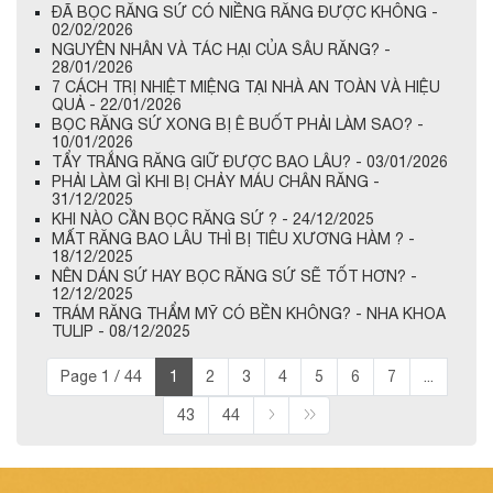
ĐÃ BỌC RĂNG SỨ CÓ NIỀNG RĂNG ĐƯỢC KHÔNG -
02/02/2026
NGUYÊN NHÂN VÀ TÁC HẠI CỦA SÂU RĂNG? -
28/01/2026
7 CÁCH TRỊ NHIỆT MIỆNG TẠI NHÀ AN TOÀN VÀ HIỆU
QUẢ - 22/01/2026
BỌC RĂNG SỨ XONG BỊ Ê BUỐT PHẢI LÀM SAO? -
10/01/2026
TẨY TRẮNG RĂNG GIỮ ĐƯỢC BAO LÂU? - 03/01/2026
PHẢI LÀM GÌ KHI BỊ CHẢY MÁU CHÂN RĂNG -
31/12/2025
KHI NÀO CẦN BỌC RĂNG SỨ ? - 24/12/2025
MẤT RĂNG BAO LÂU THÌ BỊ TIÊU XƯƠNG HÀM ? -
18/12/2025
NÊN DÁN SỨ HAY BỌC RĂNG SỨ SẼ TỐT HƠN? -
12/12/2025
TRÁM RĂNG THẨM MỸ CÓ BỀN KHÔNG? - NHA KHOA
TULIP - 08/12/2025
Page 1 / 44
1
2
3
4
5
6
7
...
43
44