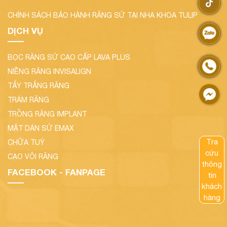
CHÍNH SÁCH BẢO HÀNH RĂNG SỨ TẠI NHA KHOA TULIP
DỊCH VỤ
BỌC RĂNG SỨ CAO CẤP LAVA PLUS
NIỀNG RĂNG INVISALIGN
TẨY TRẮNG RĂNG
TRÁM RĂNG
TRỒNG RĂNG IMPLANT
MẶT DÁN SỨ EMAX
Tra
CHỮA TUỶ
cứu
CẠO VÔI RĂNG
thông
FACEBOOK - FANPAGE
tin
khách
hàng