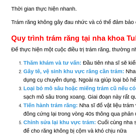
Thời gian thực hiện nhanh.
Trám răng
không gây đau nhức và có thể đảm bảo 
Quy trình trám răng tại nha khoa Tu
Để thực hiện một cuộc điều trị trám răng, thường n
Thăm khám và tư vấn:
Đầu tiên nha sĩ sẽ ki
Gây tê, vệ sinh khu vực răng cần trám:
Nha 
dụng cụ chuyên dụng. Ngoài ra giúp loại bỏ hế
Loại bỏ mô sâu hoặc miếng trám cũ nếu có
sạch mô sâu trong xoang. Giai đoạn này rất q
Tiến hành trám răng:
Nha sĩ đổ vật liệu trám 
đông cứng lại trong vòng 40s thông qua phản
Chỉnh sửa lại khu vực trám:
Cuối cùng nha sĩ
để cho răng không bị cộm và khó chịu nữa