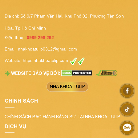
Địa chỉ: Số 9/7 Phạm Văn Hai, Khu Phố 02, Phường Tân Sơn
Hòa, Tp.Hồ Chí Minh
Điện thoại:
0989 298 292
Email:
nhakhoatulip0312@gmail.com
Website:
https:nhakhoatulip.com
WEBSITE BẢO VỆ BỞI:
❇️
NHA KHOA TULIP
CHÍNH SÁCH
CHÍNH SÁCH BẢO HÀNH RĂNG SỨ TẠI NHA KHOA TULIP
DỊCH VỤ