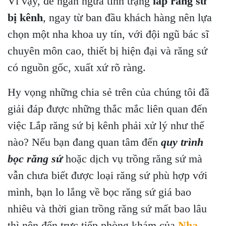
Vì vậy, để ngăn ngừa tình trạng
lắp răng sứ
bị kênh
, ngay từ ban đầu khách hàng nên lựa
chọn một nha khoa uy tín, với đội ngũ bác sĩ
chuyên môn cao, thiết bị hiện đại và răng sứ
có nguồn gốc, xuất xứ rõ ràng.
Hy vọng những chia sẻ trên của chúng tôi đã
giải đáp được những thắc mắc liên quan đến
việc Lắp răng sứ bị kênh phải xử lý như thế
nào? Nếu bạn đang quan tâm đến
quy trình
bọc răng sứ
hoặc dịch vụ trồng răng sứ mà
vẫn chưa biết được loại răng sứ phù hợp với
mình, bạn lo lắng về
bọc răng sứ giá bao
nhiêu
và thời gian trồng răng sứ mất bao lâu
thì nên đến trực tiếp phòng khám của
Nha