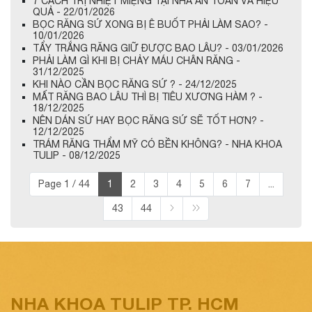
7 CÁCH TRỊ NHIỆT MIỆNG TẠI NHÀ AN TOÀN VÀ HIỆU
QUẢ - 22/01/2026
BỌC RĂNG SỨ XONG BỊ Ê BUỐT PHẢI LÀM SAO? -
10/01/2026
TẨY TRẮNG RĂNG GIỮ ĐƯỢC BAO LÂU? - 03/01/2026
PHẢI LÀM GÌ KHI BỊ CHẢY MÁU CHÂN RĂNG -
31/12/2025
KHI NÀO CẦN BỌC RĂNG SỨ ? - 24/12/2025
MẤT RĂNG BAO LÂU THÌ BỊ TIÊU XƯƠNG HÀM ? -
18/12/2025
NÊN DÁN SỨ HAY BỌC RĂNG SỨ SẼ TỐT HƠN? -
12/12/2025
TRÁM RĂNG THẨM MỸ CÓ BỀN KHÔNG? - NHA KHOA
TULIP - 08/12/2025
Page 1 / 44
1
2
3
4
5
6
7
...
43
44
NHA KHOA TULIP TP. HCM