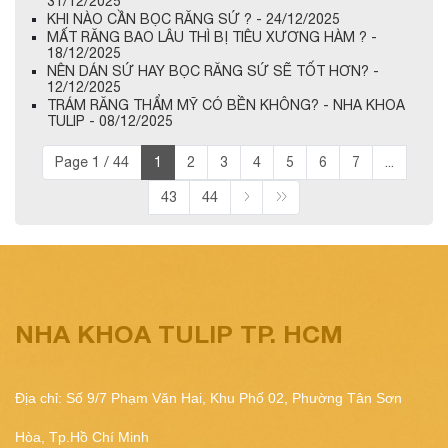
31/12/2025
KHI NÀO CẦN BỌC RĂNG SỨ ? - 24/12/2025
MẤT RĂNG BAO LÂU THÌ BỊ TIÊU XƯƠNG HÀM ? -
18/12/2025
NÊN DÁN SỨ HAY BỌC RĂNG SỨ SẼ TỐT HƠN? -
12/12/2025
TRÁM RĂNG THẨM MỸ CÓ BỀN KHÔNG? - NHA KHOA
TULIP - 08/12/2025
Page 1 / 44
1
2
3
4
5
6
7
...
43
44
NHA KHOA TULIP TP. HCM
Địa chỉ: Số 9/7 Phạm Văn Hai, Khu Phố 02, Phường Tân Sơn
Hòa, Tp.Hồ Chí Minh