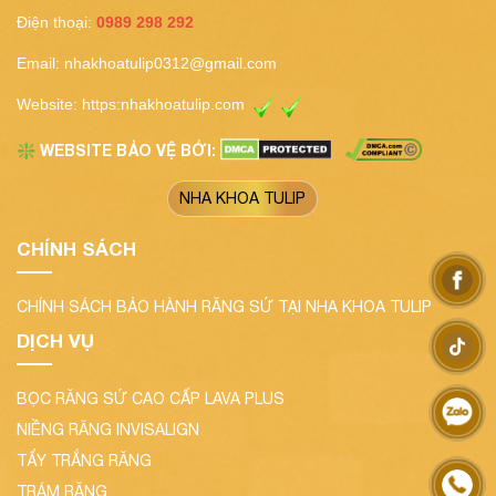
Điện thoại:
0989 298 292
Email:
nhakhoatulip0312@gmail.com
Website:
https:nhakhoatulip.com
WEBSITE BẢO VỆ BỞI:
❇️
NHA KHOA TULIP
CHÍNH SÁCH
CHÍNH SÁCH BẢO HÀNH RĂNG SỨ TẠI NHA KHOA TULIP
DỊCH VỤ
BỌC RĂNG SỨ CAO CẤP LAVA PLUS
NIỀNG RĂNG INVISALIGN
TẨY TRẮNG RĂNG
TRÁM RĂNG