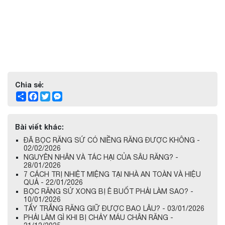
Chia sẻ:
Share
Facebook
Twitter
Messenger
Bài viết khác:
ĐÃ BỌC RĂNG SỨ CÓ NIỀNG RĂNG ĐƯỢC KHÔNG -
02/02/2026
NGUYÊN NHÂN VÀ TÁC HẠI CỦA SÂU RĂNG? -
28/01/2026
7 CÁCH TRỊ NHIỆT MIỆNG TẠI NHÀ AN TOÀN VÀ HIỆU
QUẢ - 22/01/2026
BỌC RĂNG SỨ XONG BỊ Ê BUỐT PHẢI LÀM SAO? -
10/01/2026
TẨY TRẮNG RĂNG GIỮ ĐƯỢC BAO LÂU? - 03/01/2026
PHẢI LÀM GÌ KHI BỊ CHẢY MÁU CHÂN RĂNG -