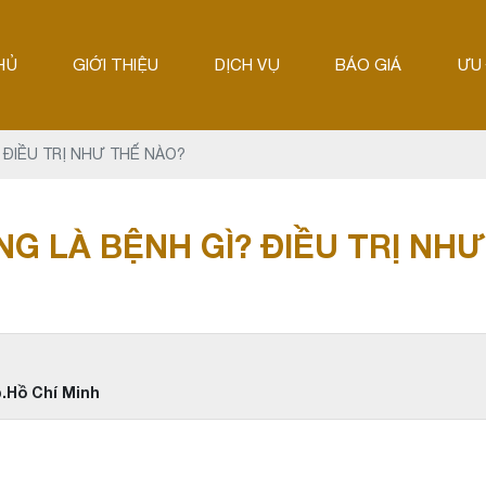
HỦ
GIỚI THIỆU
DỊCH VỤ
BÁO GIÁ
ƯU 
 ĐIỀU TRỊ NHƯ THẾ NÀO?
G LÀ BỆNH GÌ? ĐIỀU TRỊ NH
p.Hồ Chí Minh