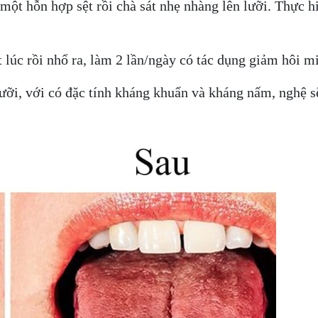
 một hỗn hợp sệt rồi chà sát nhẹ nhàng lên lưỡi. Thực h
lúc rồi nhổ ra, làm 2 lần/ngày có tác dụng giảm hôi m
 lưỡi, với có đặc tính kháng khuẩn và kháng nấm, nghệ s