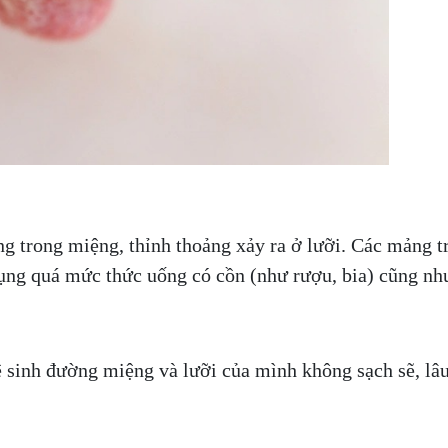
ắng trong miệng, thỉnh thoảng xảy ra ở lưỡi. Các mảng
dụng quá mức thức uống có cồn (như rượu, bia) cũng như
ệ sinh đường miệng và lưỡi của mình không sạch sẽ, lâ