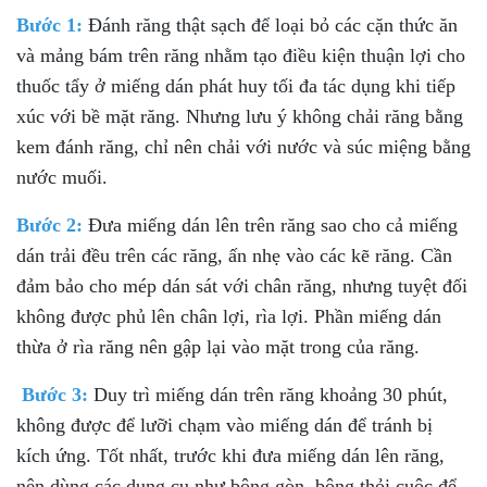
Bước 1:
Đánh răng thật sạch để loại bỏ các cặn thức ăn
và mảng bám trên răng nhằm tạo điều kiện thuận lợi cho
thuốc tẩy ở miếng dán phát huy tối đa tác dụng khi tiếp
xúc với bề mặt răng. Nhưng lưu ý không chải răng bằng
kem đánh răng, chỉ nên chải với nước và súc miệng bằng
nước muối.
Bước 2:
Đưa miếng dán lên trên răng sao cho cả miếng
dán trải đều trên các răng, ấn nhẹ vào các kẽ răng. Cần
đảm bảo cho mép dán sát với chân răng, nhưng tuyệt đối
không được phủ lên chân lợi, rìa lợi. Phần miếng dán
thừa ở rìa răng nên gập lại vào mặt trong của răng.
Bước 3:
Duy trì miếng dán trên răng khoảng 30 phút,
không được để lưỡi chạm vào miếng dán để tránh bị
kích ứng. Tốt nhất, trước khi đưa miếng dán lên răng,
nên dùng các dụng cụ như bông gòn, bông thỏi cuộc để