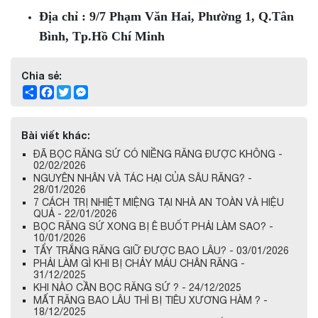
Địa chỉ : 9/7 Phạm Văn Hai, Phường 1, Q.Tân
Bình, Tp.Hồ Chí Minh
Chia sẻ:
Share
Facebook
Twitter
Messenger
Bài viết khác:
ĐÃ BỌC RĂNG SỨ CÓ NIỀNG RĂNG ĐƯỢC KHÔNG -
02/02/2026
NGUYÊN NHÂN VÀ TÁC HẠI CỦA SÂU RĂNG? -
28/01/2026
7 CÁCH TRỊ NHIỆT MIỆNG TẠI NHÀ AN TOÀN VÀ HIỆU
QUẢ - 22/01/2026
BỌC RĂNG SỨ XONG BỊ Ê BUỐT PHẢI LÀM SAO? -
10/01/2026
TẨY TRẮNG RĂNG GIỮ ĐƯỢC BAO LÂU? - 03/01/2026
PHẢI LÀM GÌ KHI BỊ CHẢY MÁU CHÂN RĂNG -
31/12/2025
KHI NÀO CẦN BỌC RĂNG SỨ ? - 24/12/2025
MẤT RĂNG BAO LÂU THÌ BỊ TIÊU XƯƠNG HÀM ? -
18/12/2025