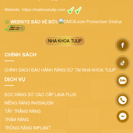
Website:
https:nhakhoatulip.com
WEBSITE BẢO VỆ BỞI:
❇️
NHA KHOA TULIP
CHÍNH SÁCH
CHÍNH SÁCH BẢO HÀNH RĂNG SỨ TẠI NHA KHOA TULIP
DỊCH VỤ
BỌC RĂNG SỨ CAO CẤP LAVA PLUS
NIỀNG RĂNG INVISALIGN
TẨY TRẮNG RĂNG
TRÁM RĂNG
TRỒNG RĂNG IMPLANT