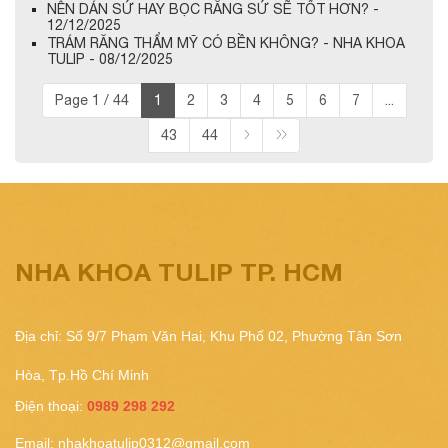
NÊN DÁN SỨ HAY BỌC RĂNG SỨ SẼ TỐT HƠN? -
12/12/2025
TRÁM RĂNG THẨM MỸ CÓ BỀN KHÔNG? - NHA KHOA
TULIP - 08/12/2025
Page 1 / 44
1
2
3
4
5
6
7
...
43
44
NHA KHOA TULIP TP. HCM
Địa chỉ: Số 9/7 Phạm Văn Hai, Khu Phố 02, Phường Tân Sơn
Hòa, Tp.Hồ Chí Minh
Điện thoại:
0989 298 292
Email:
nhakhoatulip0312@gmail.com