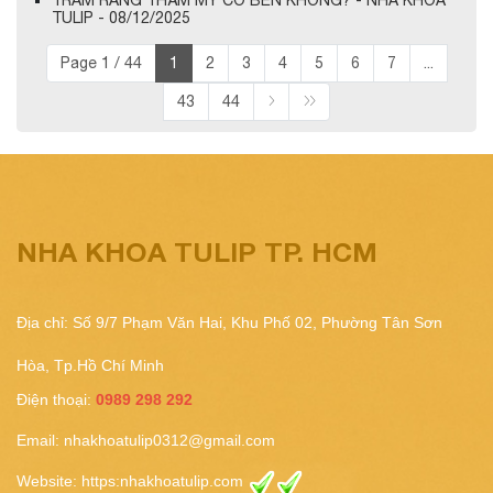
TULIP - 08/12/2025
Page 1 / 44
1
2
3
4
5
6
7
...
43
44
NHA KHOA TULIP TP. HCM
Địa chỉ: Số 9/7 Phạm Văn Hai, Khu Phố 02, Phường Tân Sơn
Hòa, Tp.Hồ Chí Minh
Điện thoại:
0989 298 292
Email:
nhakhoatulip0312@gmail.com
Website:
https:nhakhoatulip.com