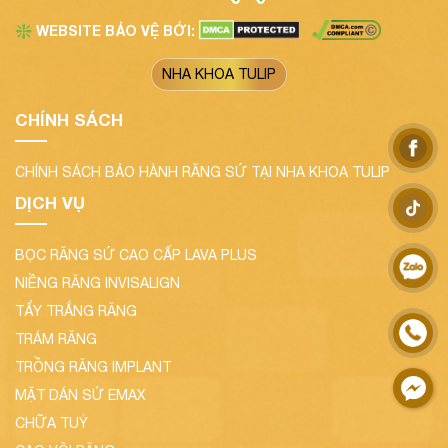
WEBSITE BẢO VỆ BỞI:
❇️
NHA KHOA TULIP
CHÍNH SÁCH
CHÍNH SÁCH BẢO HÀNH RĂNG SỨ TẠI NHA KHOA TULIP
DỊCH VỤ
BỌC RĂNG SỨ CAO CẤP LAVA PLUS
NIỀNG RĂNG INVISALIGN
TẨY TRẮNG RĂNG
TRÁM RĂNG
TRỒNG RĂNG IMPLANT
MẶT DÁN SỨ EMAX
CHỮA TUỶ