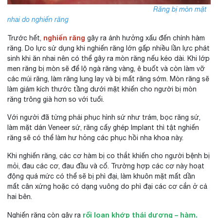
Răng bị mòn mặt
nhai do nghiến răng
nghiến răng
Trước hết,
gây ra ảnh hưởng xấu đến chính hàm
răng. Do lực sử dụng khi nghiến răng lớn gấp nhiều lần lực phát
sinh khi ăn nhai nên có thể gây ra mòn răng nếu kéo dài. Khi lớp
men răng bị mòn sẽ để lộ ngà răng vàng, ê buốt và còn làm vỡ
các múi răng, làm răng lung lay và bị mất răng sớm. Mòn răng sẽ
làm giảm kích thước tầng dưới mặt khiến cho người bị mòn
răng trông già hơn so với tuổi.
Với người đã từng phải phục hình sứ như trám, bọc răng sứ,
làm mặt dán Veneer sứ, răng cấy ghép Implant thì tật nghiến
răng sẽ có thể làm hư hỏng các phục hồi nha khoa này.
Khi nghiến răng, các cơ hàm bị co thắt khiến cho người bệnh bị
mỏi, đau các cơ, đau đầu và cổ. Trường hợp các cơ này hoạt
động quá mức có thể sẽ bị phì đại, làm khuôn mặt mất dần
mất cân xứng hoặc có dạng vuông do phì đại các cơ cắn ở cả
hai bên.
rối loạn khớp thái dương – hàm.
Nghiến răng còn gây ra