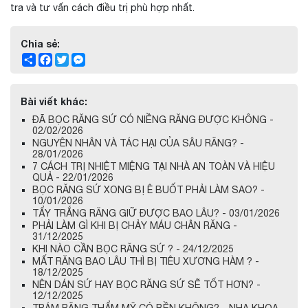
tra và tư vấn cách điều trị phù hợp nhất.
Chia sẻ:
Share
Facebook
Twitter
Messenger
Bài viết khác:
ĐÃ BỌC RĂNG SỨ CÓ NIỀNG RĂNG ĐƯỢC KHÔNG -
02/02/2026
NGUYÊN NHÂN VÀ TÁC HẠI CỦA SÂU RĂNG? -
28/01/2026
7 CÁCH TRỊ NHIỆT MIỆNG TẠI NHÀ AN TOÀN VÀ HIỆU
QUẢ - 22/01/2026
BỌC RĂNG SỨ XONG BỊ Ê BUỐT PHẢI LÀM SAO? -
10/01/2026
TẨY TRẮNG RĂNG GIỮ ĐƯỢC BAO LÂU? - 03/01/2026
PHẢI LÀM GÌ KHI BỊ CHẢY MÁU CHÂN RĂNG -
31/12/2025
KHI NÀO CẦN BỌC RĂNG SỨ ? - 24/12/2025
MẤT RĂNG BAO LÂU THÌ BỊ TIÊU XƯƠNG HÀM ? -
18/12/2025
NÊN DÁN SỨ HAY BỌC RĂNG SỨ SẼ TỐT HƠN? -
12/12/2025
TRÁM RĂNG THẨM MỸ CÓ BỀN KHÔNG? - NHA KHOA