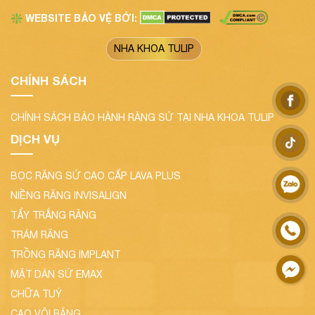
WEBSITE BẢO VỆ BỞI:
❇️
NHA KHOA TULIP
CHÍNH SÁCH
CHÍNH SÁCH BẢO HÀNH RĂNG SỨ TẠI NHA KHOA TULIP
DỊCH VỤ
BỌC RĂNG SỨ CAO CẤP LAVA PLUS
NIỀNG RĂNG INVISALIGN
TẨY TRẮNG RĂNG
TRÁM RĂNG
TRỒNG RĂNG IMPLANT
MẶT DÁN SỨ EMAX
CHỮA TUỶ
CẠO VÔI RĂNG