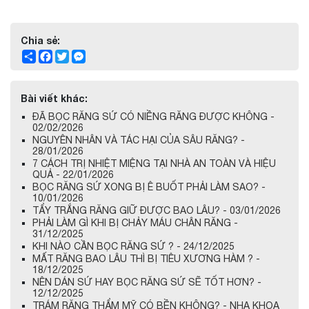
Chia sẻ:
Share
Facebook
Twitter
Messenger
Bài viết khác:
ĐÃ BỌC RĂNG SỨ CÓ NIỀNG RĂNG ĐƯỢC KHÔNG -
02/02/2026
NGUYÊN NHÂN VÀ TÁC HẠI CỦA SÂU RĂNG? -
28/01/2026
7 CÁCH TRỊ NHIỆT MIỆNG TẠI NHÀ AN TOÀN VÀ HIỆU
QUẢ - 22/01/2026
BỌC RĂNG SỨ XONG BỊ Ê BUỐT PHẢI LÀM SAO? -
10/01/2026
TẨY TRẮNG RĂNG GIỮ ĐƯỢC BAO LÂU? - 03/01/2026
PHẢI LÀM GÌ KHI BỊ CHẢY MÁU CHÂN RĂNG -
31/12/2025
KHI NÀO CẦN BỌC RĂNG SỨ ? - 24/12/2025
MẤT RĂNG BAO LÂU THÌ BỊ TIÊU XƯƠNG HÀM ? -
18/12/2025
NÊN DÁN SỨ HAY BỌC RĂNG SỨ SẼ TỐT HƠN? -
12/12/2025
TRÁM RĂNG THẨM MỸ CÓ BỀN KHÔNG? - NHA KHOA