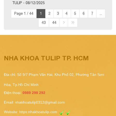
TULIP - 08/12/2025
Page 1 / 44
1
2
3
4
5
6
7
...
43
44
NHA KHOA TULIP TP. HCM
Địa chỉ: Số 9/7 Phạm Văn Hai, Khu Phố 02, Phường Tân Sơn
Hòa, Tp.Hồ Chí Minh
Điện thoại:
0989 298 292
Email:
nhakhoatulip0312@gmail.com
Website:
https:nhakhoatulip.com