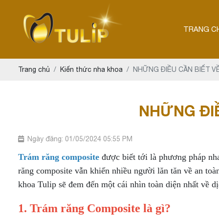
TRANG C
Trang chủ
Kiến thức nha khoa
NHỮNG ĐIỀU CẦN BIẾT V
NHỮNG ĐI
Ngày đăng: 01/05/2024 05:55 PM
Trám răng composite
được biết tới là phương pháp nh
răng composite vẫn khiến nhiều người lăn tăn về an toà
khoa Tulip sẽ đem đến một cái nhìn toàn diện nhất về d
1. Trám răng Composite là gì?