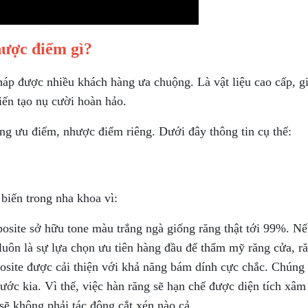
hược điểm gì?
áp được nhiều khách hàng ưa chuộng. Là vật liệu cao cấp, g
iến tạo nụ cười hoàn hảo.
ng ưu điểm, nhược điểm riêng. Dưới đây thông tin cụ thể:
biến trong nha khoa vì:
ite sở hữu tone màu trắng ngà giống răng thật tới 99%. Nếu
luôn là sự lựa chọn ưu tiên hàng đầu để thẩm mỹ răng cửa, r
osite được cải thiện với khả năng bám dính cực chắc. Chúng s
ớc kia. Vì thế, việc hàn răng sẽ hạn chế được diện tích xâm
ẽ không phải tác động cắt xén nào cả.