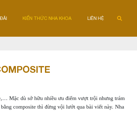
ĐÃI
KIẾN THỨC NHA KHOA
LIÊN HỆ
COMPOSITE
mẻ,… Mặc dù sở hữu nhiều ưu điểm vượt trội nhưng trám
bằng composite thì đừng vội lướt qua bài viết này. Nha