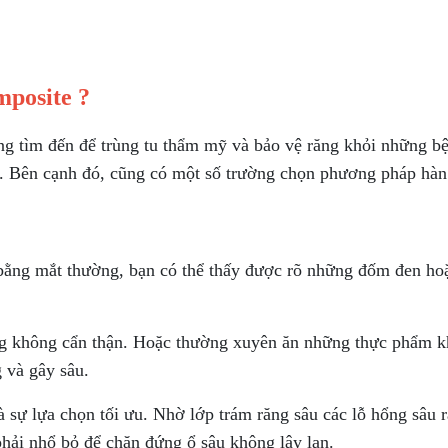
mposite ?
ng tìm đến để trùng tu thẩm mỹ và bảo vệ răng khỏi những b
 Bên cạnh đó, cũng có một số trường chọn phương pháp hàn ră
bằng mắt thường, bạn có thể thấy được rõ những đốm đen hoặ
ng không cẩn thận. Hoặc thường xuyên ăn những thực phẩm khô
 và gây sâu.
sự lựa chọn tối ưu. Nhờ lớp trám răng sâu các lỗ hổng sâu ră
hải nhổ bỏ để chặn đứng ổ sâu không lây lan.