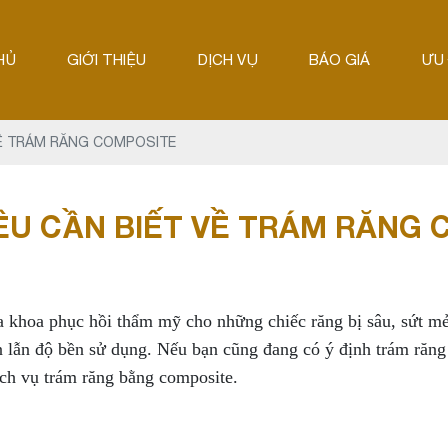
HỦ
GIỚI THIỆU
DỊCH VỤ
BÁO GIÁ
ƯU 
Ề TRÁM RĂNG COMPOSITE
ỀU CẦN BIẾT VỀ TRÁM RĂNG 
a khoa phục hồi thẩm mỹ cho những chiếc răng bị sâu, sứt 
n lẫn độ bền sử dụng. Nếu bạn cũng đang có ý định trám răng 
ịch vụ trám răng bằng composite.