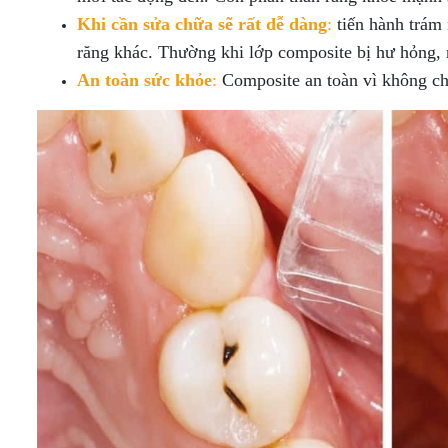
Khi cần sửa chữa sẽ rất dễ dàng
:
tiến hành trám 
răng khác. Thường khi lớp composite bị hư hỏng, n
An toàn sức khỏe
:
Composite an toàn vì không chứ