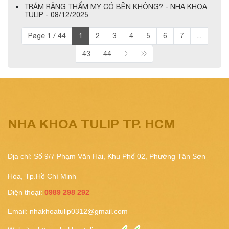
TRÁM RĂNG THẨM MỸ CÓ BỀN KHÔNG? - NHA KHOA
TULIP - 08/12/2025
Page 1 / 44
1
2
3
4
5
6
7
...
43
44
NHA KHOA TULIP TP. HCM
Địa chỉ: Số 9/7 Phạm Văn Hai, Khu Phố 02, Phường Tân Sơn
Hòa, Tp.Hồ Chí Minh
Điện thoại:
0989 298 292
Email:
nhakhoatulip0312@gmail.com