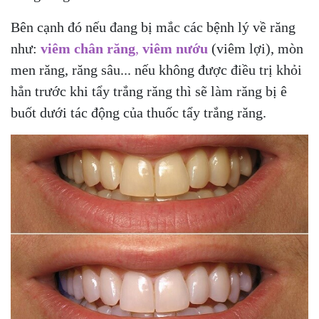
Bên cạnh đó nếu đang bị mắc các bệnh lý về răng
như:
viêm chân răng
,
viêm nướu
(viêm lợi), mòn
men răng, răng sâu... nếu không được điều trị khỏi
hẳn trước khi tẩy trắng răng thì sẽ làm răng bị ê
buốt dưới tác động của thuốc tẩy trắng răng.