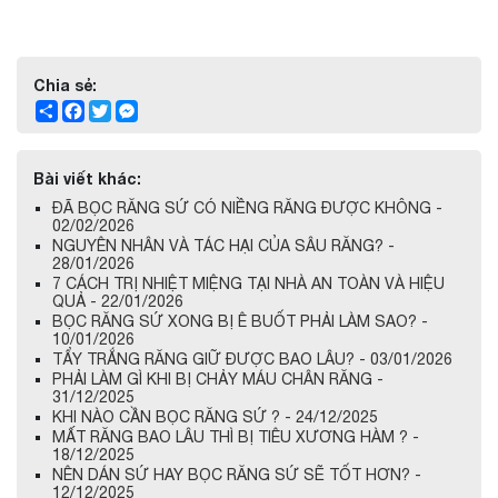
Chia sẻ:
Share
Facebook
Twitter
Messenger
Bài viết khác:
ĐÃ BỌC RĂNG SỨ CÓ NIỀNG RĂNG ĐƯỢC KHÔNG -
02/02/2026
NGUYÊN NHÂN VÀ TÁC HẠI CỦA SÂU RĂNG? -
28/01/2026
7 CÁCH TRỊ NHIỆT MIỆNG TẠI NHÀ AN TOÀN VÀ HIỆU
QUẢ - 22/01/2026
BỌC RĂNG SỨ XONG BỊ Ê BUỐT PHẢI LÀM SAO? -
10/01/2026
TẨY TRẮNG RĂNG GIỮ ĐƯỢC BAO LÂU? - 03/01/2026
PHẢI LÀM GÌ KHI BỊ CHẢY MÁU CHÂN RĂNG -
31/12/2025
KHI NÀO CẦN BỌC RĂNG SỨ ? - 24/12/2025
MẤT RĂNG BAO LÂU THÌ BỊ TIÊU XƯƠNG HÀM ? -
18/12/2025
NÊN DÁN SỨ HAY BỌC RĂNG SỨ SẼ TỐT HƠN? -
12/12/2025