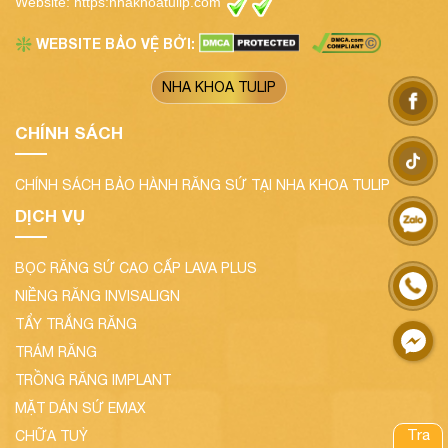
Website:
https:nhakhoatulip.com
WEBSITE BẢO VỆ BỞI:
❇️
NHA KHOA TULIP
CHÍNH SÁCH
CHÍNH SÁCH BẢO HÀNH RĂNG SỨ TẠI NHA KHOA TULIP
DỊCH VỤ
BỌC RĂNG SỨ CAO CẤP LAVA PLUS
NIỀNG RĂNG INVISALIGN
TẨY TRẮNG RĂNG
TRÁM RĂNG
TRỒNG RĂNG IMPLANT
MẶT DÁN SỨ EMAX
Tra
CHỮA TUỶ