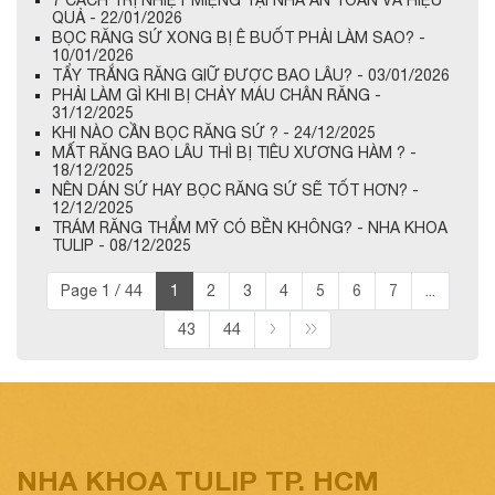
QUẢ - 22/01/2026
BỌC RĂNG SỨ XONG BỊ Ê BUỐT PHẢI LÀM SAO? -
10/01/2026
TẨY TRẮNG RĂNG GIỮ ĐƯỢC BAO LÂU? - 03/01/2026
PHẢI LÀM GÌ KHI BỊ CHẢY MÁU CHÂN RĂNG -
31/12/2025
KHI NÀO CẦN BỌC RĂNG SỨ ? - 24/12/2025
MẤT RĂNG BAO LÂU THÌ BỊ TIÊU XƯƠNG HÀM ? -
18/12/2025
NÊN DÁN SỨ HAY BỌC RĂNG SỨ SẼ TỐT HƠN? -
12/12/2025
TRÁM RĂNG THẨM MỸ CÓ BỀN KHÔNG? - NHA KHOA
TULIP - 08/12/2025
Page 1 / 44
1
2
3
4
5
6
7
...
43
44
NHA KHOA TULIP TP. HCM