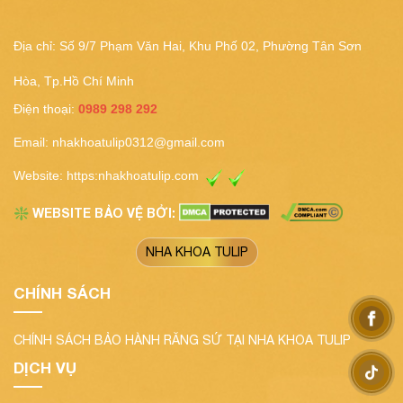
Địa chỉ: Số 9/7 Phạm Văn Hai, Khu Phố 02, Phường Tân Sơn
Hòa, Tp.Hồ Chí Minh
Điện thoại:
0989 298 292
Email:
nhakhoatulip0312@gmail.com
Website:
https:nhakhoatulip.com
WEBSITE BẢO VỆ BỞI:
❇️
NHA KHOA TULIP
CHÍNH SÁCH
CHÍNH SÁCH BẢO HÀNH RĂNG SỨ TẠI NHA KHOA TULIP
DỊCH VỤ