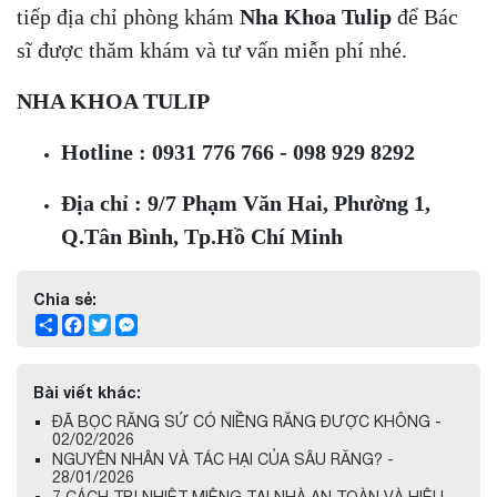
tiếp địa chỉ phòng khám
Nha Khoa Tulip
để Bác
sĩ được thăm khám và tư vấn miễn phí nhé.
NHA KHOA TULIP
Hotline : 0931 776 766 - 098 929 8292
Địa chỉ : 9/7 Phạm Văn Hai, Phường 1,
Q.Tân Bình, Tp.Hồ Chí Minh
Chia sẻ:
Share
Facebook
Twitter
Messenger
Bài viết khác:
ĐÃ BỌC RĂNG SỨ CÓ NIỀNG RĂNG ĐƯỢC KHÔNG -
02/02/2026
NGUYÊN NHÂN VÀ TÁC HẠI CỦA SÂU RĂNG? -
28/01/2026
7 CÁCH TRỊ NHIỆT MIỆNG TẠI NHÀ AN TOÀN VÀ HIỆU