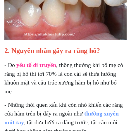
2. Nguyên nhân gây ra răng hô?
- Do
yếu tố di truyền
, thông thường khi bố mẹ có
răng bị hô thì tới 70% là con cái sẽ thừa hưởng
khuôn mặt và cấu trúc xương hàm bị hô như bố
mẹ.
- Những thói quen xấu khi còn nhỏ khiến các răng
cửa hàm trên bị đẩy ra ngoài như
thường xuyên
mút tay
, tật đưa lưỡi ra đằng trước, tật cắn môi
dưới hay chống cằm thường xuyên.