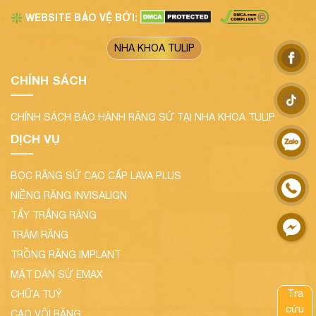
WEBSITE BẢO VỆ BỞI:
❇️
NHA KHOA TULIP
CHÍNH SÁCH
CHÍNH SÁCH BẢO HÀNH RĂNG SỨ TẠI NHA KHOA TULIP
DỊCH VỤ
BỌC RĂNG SỨ CAO CẤP LAVA PLUS
NIỀNG RĂNG INVISALIGN
TẨY TRẮNG RĂNG
TRÁM RĂNG
TRỒNG RĂNG IMPLANT
MẶT DÁN SỨ EMAX
Tra
CHỮA TUỶ
cứu
CẠO VÔI RĂNG