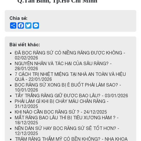
Q.Tân Bình, Tp.Hồ Chí Minh
Chia sẻ:
Share
Facebook
Twitter
Messenger
Bài viết khác:
ĐÃ BỌC RĂNG SỨ CÓ NIỀNG RĂNG ĐƯỢC KHÔNG -
02/02/2026
NGUYÊN NHÂN VÀ TÁC HẠI CỦA SÂU RĂNG? -
28/01/2026
7 CÁCH TRỊ NHIỆT MIỆNG TẠI NHÀ AN TOÀN VÀ HIỆU
QUẢ - 22/01/2026
BỌC RĂNG SỨ XONG BỊ Ê BUỐT PHẢI LÀM SAO? -
10/01/2026
TẨY TRẮNG RĂNG GIỮ ĐƯỢC BAO LÂU? - 03/01/2026
PHẢI LÀM GÌ KHI BỊ CHẢY MÁU CHÂN RĂNG -
31/12/2025
KHI NÀO CẦN BỌC RĂNG SỨ ? - 24/12/2025
MẤT RĂNG BAO LÂU THÌ BỊ TIÊU XƯƠNG HÀM ? -
18/12/2025
NÊN DÁN SỨ HAY BỌC RĂNG SỨ SẼ TỐT HƠN? -
12/12/2025
TRÁM RĂNG THẨM MỸ CÓ BỀN KHÔNG? - NHA KHOA