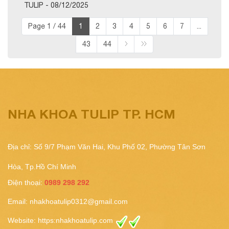
TULIP - 08/12/2025
Page 1 / 44
1
2
3
4
5
6
7
...
43
44
NHA KHOA TULIP TP. HCM
Địa chỉ: Số 9/7 Phạm Văn Hai, Khu Phố 02, Phường Tân Sơn
Hòa, Tp.Hồ Chí Minh
Điện thoại:
0989 298 292
Email:
nhakhoatulip0312@gmail.com
Website:
https:nhakhoatulip.com