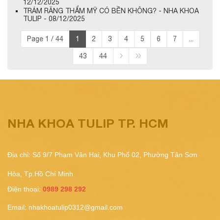
12/12/2025
TRÁM RĂNG THẨM MỸ CÓ BỀN KHÔNG? - NHA KHOA
TULIP - 08/12/2025
Page 1 / 44
1
2
3
4
5
6
7
...
43
44
NHA KHOA TULIP TP. HCM
Địa chỉ: Số 9/7 Phạm Văn Hai, Khu Phố 02, Phường Tân Sơn
Hòa, Tp.Hồ Chí Minh
Điện thoại:
0989 298 292
Email:
nhakhoatulip0312@gmail.com