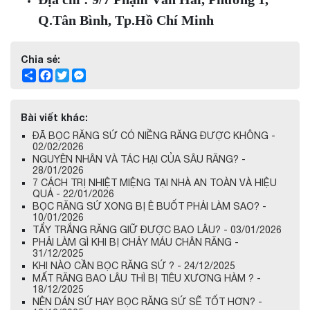
Q.Tân Bình, Tp.Hồ Chí Minh
Chia sẻ:
Share
Facebook
Twitter
Messenger
Bài viết khác:
ĐÃ BỌC RĂNG SỨ CÓ NIỀNG RĂNG ĐƯỢC KHÔNG -
02/02/2026
NGUYÊN NHÂN VÀ TÁC HẠI CỦA SÂU RĂNG? -
28/01/2026
7 CÁCH TRỊ NHIỆT MIỆNG TẠI NHÀ AN TOÀN VÀ HIỆU
QUẢ - 22/01/2026
BỌC RĂNG SỨ XONG BỊ Ê BUỐT PHẢI LÀM SAO? -
10/01/2026
TẨY TRẮNG RĂNG GIỮ ĐƯỢC BAO LÂU? - 03/01/2026
PHẢI LÀM GÌ KHI BỊ CHẢY MÁU CHÂN RĂNG -
31/12/2025
KHI NÀO CẦN BỌC RĂNG SỨ ? - 24/12/2025
MẤT RĂNG BAO LÂU THÌ BỊ TIÊU XƯƠNG HÀM ? -
18/12/2025
NÊN DÁN SỨ HAY BỌC RĂNG SỨ SẼ TỐT HƠN? -