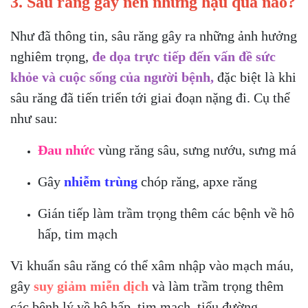
3. Sâu răng gây nên những hậu quả nào?
Như đã thông tin, sâu răng gây ra những ảnh hưởng
nghiêm trọng,
đe dọa trực tiếp đến vấn đề sức
khỏe và cuộc sống của người bệnh,
đặc biệt là khi
sâu răng đã tiến triển tới giai đoạn nặng đi. Cụ thể
như sau:
Đau nhức
vùng răng sâu, sưng nướu, sưng má
Gây
nhiễm trùng
chóp răng, apxe răng
Gián tiếp làm trầm trọng thêm các bệnh về hô
hấp, tim mạch
Vi khuẩn sâu răng có thể xâm nhập vào mạch máu,
gây
suy giảm miễn dịch
và làm trầm trọng thêm
các bệnh lý về hô hấp, tim mạch, tiểu đường…