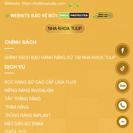
Website:
https:nhakhoatulip.com
WEBSITE BẢO VỆ BỞI:
❇️
NHA KHOA TULIP
CHÍNH SÁCH
CHÍNH SÁCH BẢO HÀNH RĂNG SỨ TẠI NHA KHOA TULIP
DỊCH VỤ
BỌC RĂNG SỨ CAO CẤP LAVA PLUS
NIỀNG RĂNG INVISALIGN
TẨY TRẮNG RĂNG
TRÁM RĂNG
TRỒNG RĂNG IMPLANT
MẶT DÁN SỨ EMAX
CHỮA TUỶ