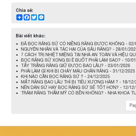
Chia sẻ:
Share
Facebook
Twitter
Messenger
Bài viết khác:
ĐÃ BỌC RĂNG SỨ CÓ NIỀNG RĂNG ĐƯỢC KHÔNG - 02/
NGUYÊN NHÂN VÀ TÁC HẠI CỦA SÂU RĂNG? - 28/01/202
7 CÁCH TRỊ NHIỆT MIỆNG TẠI NHÀ AN TOÀN VÀ HIỆU QUẢ
BỌC RĂNG SỨ XONG BỊ Ê BUỐT PHẢI LÀM SAO? - 10/01
TẨY TRẮNG RĂNG GIỮ ĐƯỢC BAO LÂU? - 03/01/2026
PHẢI LÀM GÌ KHI BỊ CHẢY MÁU CHÂN RĂNG - 31/12/2025
KHI NÀO CẦN BỌC RĂNG SỨ ? - 24/12/2025
MẤT RĂNG BAO LÂU THÌ BỊ TIÊU XƯƠNG HÀM ? - 18/12/
NÊN DÁN SỨ HAY BỌC RĂNG SỨ SẼ TỐT HƠN? - 12/12/
TRÁM RĂNG THẨM MỸ CÓ BỀN KHÔNG? - NHA KHOA TULI
Pag