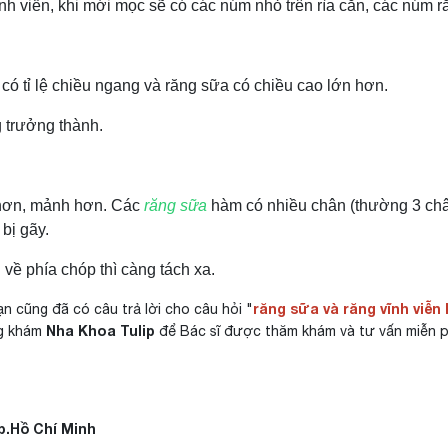
h viễn, khi mới mọc sẽ có các núm nhỏ trên rìa cắn, các núm ră
có tỉ lệ chiều ngang và răng sữa có chiều cao lớn hơn.
 trưởng thành.
hơn, mảnh hơn. Các
răng sữa
hàm có nhiều chân (thường 3 chân
 bị gãy.
ề phía chóp thì càng tách xa.
răng sữa và răng vĩnh viễ
n cũng đã có câu trả lời cho câu hỏi "
Nha Khoa Tulip
ng khám
để Bác sĩ được thăm khám và tư vấn miễn p
Tp.Hồ Chí Minh