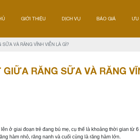
HỦ
GIỚI THIỆU
DỊCH VỤ
BÁO GIÁ
ƯU 
 SỮA VÀ RĂNG VĨNH VIỄN LÀ GÌ?
 GIỮA RĂNG SỮA VÀ RĂNG VĨN
ên ở giai đoạn trẻ đang bú mẹ, cụ thể là khoảng thời gian từ 6 
răng hàm nhỏ, răng nanh và cuối cùng là răng hàm lớn.