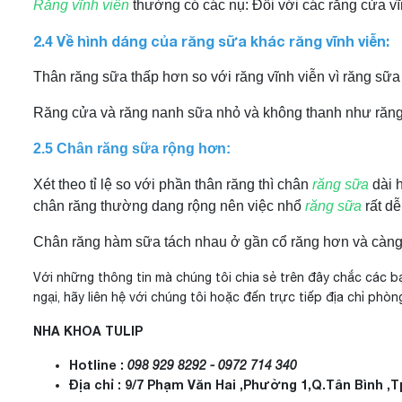
Răng vĩnh viễn
thường có các nụ: Đối với các răng cửa vĩn
2.4 Về hình dáng của răng sữa khác răng vĩnh viễn:
Thân răng sữa thấp hơn so với răng vĩnh viễn vì răng sữa 
Răng cửa và răng nanh sữa nhỏ và không thanh như răng
2.5 Chân răng sữa rộng hơn:
Xét theo tỉ lệ so với phần thân răng thì chân
răng sữa
dài 
chân răng thường dang rộng nên việc nhổ
răng sữa
rất dễ
Chân răng hàm sữa tách nhau ở gần cổ răng hơn và càng v
Với những thông tin mà chúng tôi chia sẻ trên đây chắc các bạ
ngại, hãy liên hệ với chúng tôi hoặc đến trực tiếp địa chỉ phò
NHA KHOA TULIP
Hotline :
098 929 8292 - 0972 714 340
Địa chỉ : 9/7 Phạm Văn Hai ,Phường 1,Q.Tân Bình ,