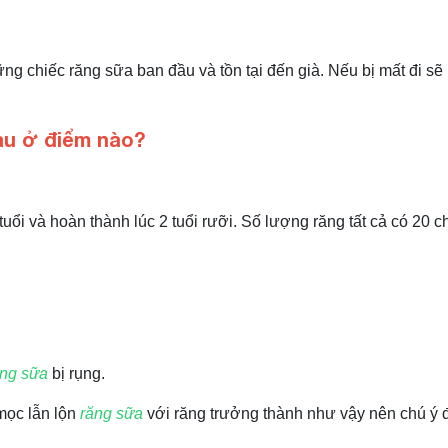
ững chiếc răng sữa ban đầu và tồn tại đến già. Nếu bị mất đi s
hau ở điểm nào?
uổi và hoàn thành lúc 2 tuổi rưỡi. Số lượng răng tất cả có 20 c
ăng sữa
bị rụng.
 mọc lẫn lộn
răng sữa
với răng trưởng thành như vậy nên chú ý đ