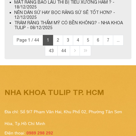
MẤT RĂNG BAO LÂU THÌ BỊ TIÊU XƯƠNG HÀM ? -
18/12/2025
NÊN DÁN SỨ HAY BỌC RĂNG SỨ SẼ TỐT HƠN? -
12/12/2025
TRÁM RĂNG THẨM MỸ CÓ BỀN KHÔNG? - NHA KHOA
TULIP - 08/12/2025
Page 1 / 44
1
2
3
4
5
6
7
...
43
44
NHA KHOA TULIP TP. HCM
Địa chỉ: Số 9/7 Phạm Văn Hai, Khu Phố 02, Phường Tân Sơn
Hòa, Tp.Hồ Chí Minh
Điện thoại:
0989 298 292