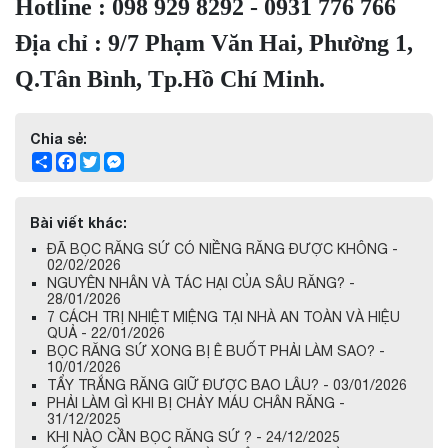
Hotline : 098 929 8292 - 0931 776 766
Địa chỉ : 9/7 Phạm Văn Hai, Phường 1,
Q.Tân Bình, Tp.Hồ Chí Minh.
Chia sẻ:
Share
Facebook
Twitter
Messenger
Bài viết khác:
ĐÃ BỌC RĂNG SỨ CÓ NIỀNG RĂNG ĐƯỢC KHÔNG -
02/02/2026
NGUYÊN NHÂN VÀ TÁC HẠI CỦA SÂU RĂNG? -
28/01/2026
7 CÁCH TRỊ NHIỆT MIỆNG TẠI NHÀ AN TOÀN VÀ HIỆU
QUẢ - 22/01/2026
BỌC RĂNG SỨ XONG BỊ Ê BUỐT PHẢI LÀM SAO? -
10/01/2026
TẨY TRẮNG RĂNG GIỮ ĐƯỢC BAO LÂU? - 03/01/2026
PHẢI LÀM GÌ KHI BỊ CHẢY MÁU CHÂN RĂNG -
31/12/2025
KHI NÀO CẦN BỌC RĂNG SỨ ? - 24/12/2025