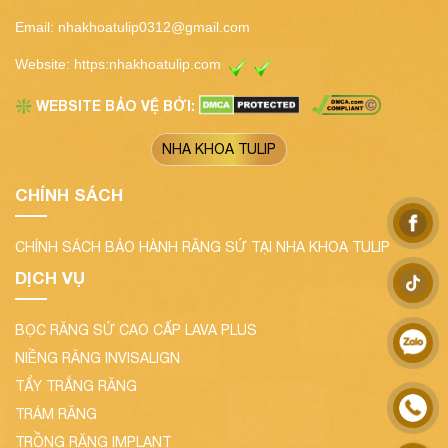
Email:
nhakhoatulip0312@gmail.com
Website:
https:nhakhoatulip.com
WEBSITE BẢO VỆ BỞI:
❇️
NHA KHOA TULIP
CHÍNH SÁCH
CHÍNH SÁCH BẢO HÀNH RĂNG SỨ TẠI NHA KHOA TULIP
DỊCH VỤ
BỌC RĂNG SỨ CAO CẤP LAVA PLUS
NIỀNG RĂNG INVISALIGN
TẨY TRẮNG RĂNG
TRÁM RĂNG
TRỒNG RĂNG IMPLANT