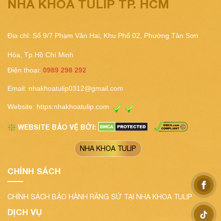
NHA KHOA TULIP TP. HCM
Địa chỉ: Số 9/7 Phạm Văn Hai, Khu Phố 02, Phường Tân Sơn
Hòa, Tp.Hồ Chí Minh
Điện thoại:
0989 298 292
Email:
nhakhoatulip0312@gmail.com
Website:
https:nhakhoatulip.com
WEBSITE BẢO VỆ BỞI:
❇️
NHA KHOA TULIP
CHÍNH SÁCH
CHÍNH SÁCH BẢO HÀNH RĂNG SỨ TẠI NHA KHOA TULIP
DỊCH VỤ