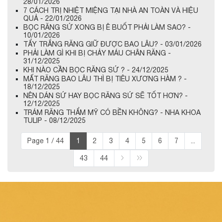
28/01/2026
7 CÁCH TRỊ NHIỆT MIỆNG TẠI NHÀ AN TOÀN VÀ HIỆU
QUẢ - 22/01/2026
BỌC RĂNG SỨ XONG BỊ Ê BUỐT PHẢI LÀM SAO? -
10/01/2026
TẨY TRẮNG RĂNG GIỮ ĐƯỢC BAO LÂU? - 03/01/2026
PHẢI LÀM GÌ KHI BỊ CHẢY MÁU CHÂN RĂNG -
31/12/2025
KHI NÀO CẦN BỌC RĂNG SỨ ? - 24/12/2025
MẤT RĂNG BAO LÂU THÌ BỊ TIÊU XƯƠNG HÀM ? -
18/12/2025
NÊN DÁN SỨ HAY BỌC RĂNG SỨ SẼ TỐT HƠN? -
12/12/2025
TRÁM RĂNG THẨM MỸ CÓ BỀN KHÔNG? - NHA KHOA
TULIP - 08/12/2025
Page 1 / 44
1
2
3
4
5
6
7
...
43
44