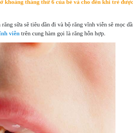
 khoảng tháng thứ 6 của bé và cho đến khi trẻ được 
răng sữa sẽ tiêu dần đi và bộ răng vĩnh viễn sẽ mọc dần
ĩnh viễn
trên cung hàm gọi là răng hỗn hợp.