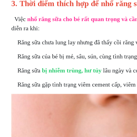
3. Thời điểm thích hợp để nhổ răng s
Việc
nhổ răng sữa cho bé rất quan trọng và cầ
diễn ra khi:
Răng sữa chưa lung lay nhưng đã thấy cồi răng v
Răng sữa của bé bị mẻ, sâu, sún, cùng tình trạng
Răng sữa
bị nhiễm trùng, hư tủy
lâu ngày và c
Răng sữa gặp tình trạng viêm cement cấp, viêm q