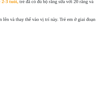
2-3 tuổi,
trẻ đã có đủ bộ răng sữa với 20 răng và
 lên và thay thế vào vị trí này. Trẻ em ở giai đoạn