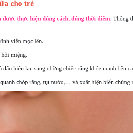
ữa cho trẻ
n được thực hiện đúng cách, đúng thời điểm.
Thông t
ĩnh viễn mọc lên.
 hôi miệng.
ó dấu hiệu lan sang những chiếc răng khỏe mạnh bên cạ
uanh chóp răng, tụt nướu,… và xuất hiện biến chứng 