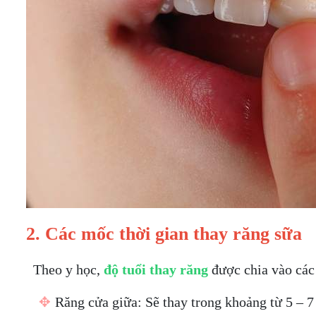
2. Các mốc thời gian thay răng sữa
Theo y học,
độ tuổi thay răng
được chia vào cá
✥
Răng cửa giữa: Sẽ thay trong khoảng từ 5 – 7 