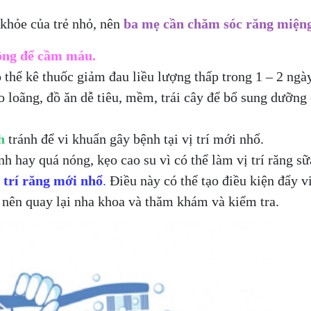
 khỏe của trẻ nhỏ, nên
ba mẹ cần chăm sóc răng miệng 
ông để cầm máu.
 thể kê thuốc giảm đau liều lượng thấp trong 1 – 2 ngà
o loãng, đồ ăn dễ tiêu, mềm, trái cây để bổ sung dưỡn
h
tránh để vi khuẩn gây bệnh tại vị trí mới nhổ.
h hay quá nóng, kẹo cao su vì có thể làm vị trí răng s
 trí răng mới nhổ
.
Điều này có thể tạo điều kiện đẩy vi
g nên quay lại nha khoa và thăm khám và kiểm tra.