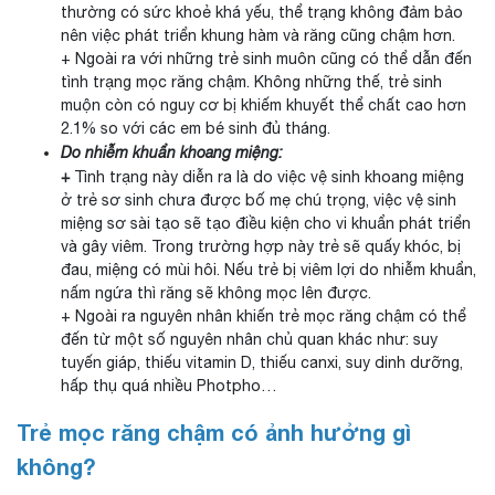
thường có sức khoẻ khá yếu, thể trạng không đảm bảo
nên việc phát triển khung hàm và răng cũng chậm hơn.
+ Ngoài ra với những trẻ sinh muôn cũng có thể dẫn đến
tình trạng mọc răng chậm. Không những thế, trẻ sinh
muộn còn có nguy cơ bị khiếm khuyết thể chất cao hơn
2.1% so với các em bé sinh đủ tháng.
Do nhiễm khuẩn khoang miệng:
+
Tình trạng này diễn ra là do việc vệ sinh khoang miệng
ở trẻ sơ sinh chưa được bố mẹ chú trọng, việc vệ sinh
miệng sơ sài tạo sẽ tạo điều kiện cho vi khuẩn phát triển
và gây viêm. Trong trường hợp này trẻ sẽ quấy khóc, bị
đau, miệng có mùi hôi. Nếu trẻ bị viêm lợi do nhiễm khuẩn,
nấm ngứa thì răng sẽ không mọc lên được.
+ Ngoài ra nguyên nhân khiến trẻ mọc răng chậm có thể
đến từ một số nguyên nhân chủ quan khác như: suy
tuyến giáp, thiếu vitamin D, thiếu canxi, suy dinh dưỡng,
hấp thụ quá nhiều Photpho…
Trẻ mọc răng chậm có ảnh hưởng gì
không?