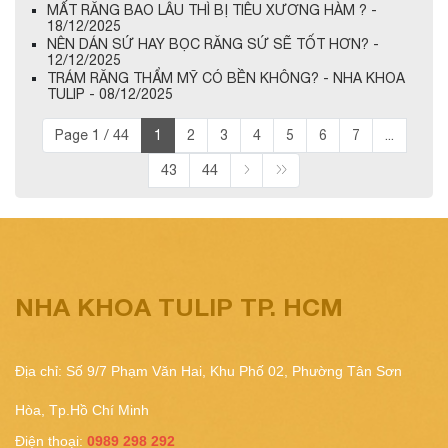
MẤT RĂNG BAO LÂU THÌ BỊ TIÊU XƯƠNG HÀM ? -
18/12/2025
NÊN DÁN SỨ HAY BỌC RĂNG SỨ SẼ TỐT HƠN? -
12/12/2025
TRÁM RĂNG THẨM MỸ CÓ BỀN KHÔNG? - NHA KHOA
TULIP - 08/12/2025
Page 1 / 44
1
2
3
4
5
6
7
...
43
44
NHA KHOA TULIP TP. HCM
Địa chỉ: Số 9/7 Phạm Văn Hai, Khu Phố 02, Phường Tân Sơn
Hòa, Tp.Hồ Chí Minh
Điện thoại:
0989 298 292