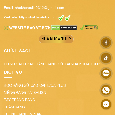
Email:
nhakhoatulip0312@gmail.com
Website:
https:nhakhoatulip.com
WEBSITE BẢO VỆ BỞI:
❇️
NHA KHOA TULIP
CHÍNH SÁCH
CHÍNH SÁCH BẢO HÀNH RĂNG SỨ TẠI NHA KHOA TULIP
DỊCH VỤ
BỌC RĂNG SỨ CAO CẤP LAVA PLUS
NIỀNG RĂNG INVISALIGN
TẨY TRẮNG RĂNG
TRÁM RĂNG
TRỒNG RĂNG IMPLANT