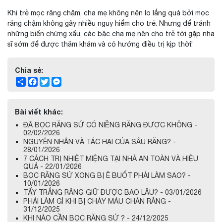
Khi trẻ mọc răng chậm, cha mẹ không nên lo lắng quá bởi mọc
răng chậm không gây nhiều nguy hiểm cho trẻ. Nhưng để tránh
những biến chứng xấu, các bậc cha mẹ nên cho trẻ tới gặp nha
sĩ sớm để được thăm khám và có hướng điều trị kịp thời!
Chia sẻ:
Share
Facebook
Twitter
Messenger
Bài viết khác:
ĐÃ BỌC RĂNG SỨ CÓ NIỀNG RĂNG ĐƯỢC KHÔNG -
02/02/2026
NGUYÊN NHÂN VÀ TÁC HẠI CỦA SÂU RĂNG? -
28/01/2026
7 CÁCH TRỊ NHIỆT MIỆNG TẠI NHÀ AN TOÀN VÀ HIỆU
QUẢ - 22/01/2026
BỌC RĂNG SỨ XONG BỊ Ê BUỐT PHẢI LÀM SAO? -
10/01/2026
TẨY TRẮNG RĂNG GIỮ ĐƯỢC BAO LÂU? - 03/01/2026
PHẢI LÀM GÌ KHI BỊ CHẢY MÁU CHÂN RĂNG -
31/12/2025
KHI NÀO CẦN BỌC RĂNG SỨ ? - 24/12/2025