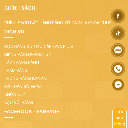
CHÍNH SÁCH
CHÍNH SÁCH BẢO HÀNH RĂNG SỨ TẠI NHA KHOA TULIP
DỊCH VỤ
BỌC RĂNG SỨ CAO CẤP LAVA PLUS
NIỀNG RĂNG INVISALIGN
TẨY TRẮNG RĂNG
TRÁM RĂNG
TRỒNG RĂNG IMPLANT
MẶT DÁN SỨ EMAX
CHỮA TUỶ
CẠO VÔI RĂNG
FACEBOOK - FANPAGE
Tra
cứu
thông