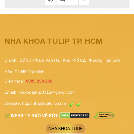
NHA KHOA TULIP TP. HCM
Địa chỉ: Số 9/7 Phạm Văn Hai, Khu Phố 02, Phường Tân Sơn
Hòa, Tp.Hồ Chí Minh
Điện thoại:
0989 298 292
Email:
nhakhoatulip0312@gmail.com
Website:
https:nhakhoatulip.com
WEBSITE BẢO VỆ BỞI:
❇️
NHA KHOA TULIP