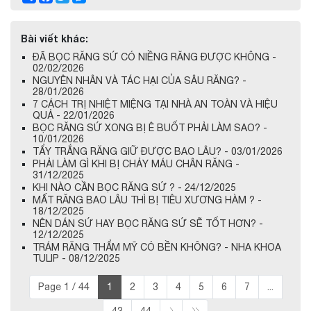
Bài viết khác:
ĐÃ BỌC RĂNG SỨ CÓ NIỀNG RĂNG ĐƯỢC KHÔNG -
02/02/2026
NGUYÊN NHÂN VÀ TÁC HẠI CỦA SÂU RĂNG? -
28/01/2026
7 CÁCH TRỊ NHIỆT MIỆNG TẠI NHÀ AN TOÀN VÀ HIỆU
QUẢ - 22/01/2026
BỌC RĂNG SỨ XONG BỊ Ê BUỐT PHẢI LÀM SAO? -
10/01/2026
TẨY TRẮNG RĂNG GIỮ ĐƯỢC BAO LÂU? - 03/01/2026
PHẢI LÀM GÌ KHI BỊ CHẢY MÁU CHÂN RĂNG -
31/12/2025
KHI NÀO CẦN BỌC RĂNG SỨ ? - 24/12/2025
MẤT RĂNG BAO LÂU THÌ BỊ TIÊU XƯƠNG HÀM ? -
18/12/2025
NÊN DÁN SỨ HAY BỌC RĂNG SỨ SẼ TỐT HƠN? -
12/12/2025
TRÁM RĂNG THẨM MỸ CÓ BỀN KHÔNG? - NHA KHOA
TULIP - 08/12/2025
Page 1 / 44
1
2
3
4
5
6
7
...
43
44