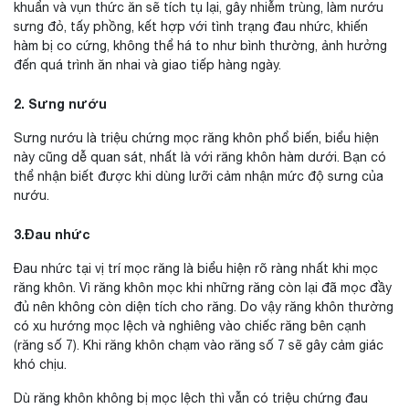
khuẩn và vụn thức ăn sẽ tích tụ lại, gây nhiễm trùng, làm nướu
sưng đỏ, tấy phồng, kết hợp với tình trạng đau nhức, khiến
hàm bị co cứng, không thể há to như bình thường, ảnh hưởng
đến quá trình ăn nhai và giao tiếp hàng ngày.
2. Sưng nướu
Sưng nướu là triệu chứng mọc răng khôn phổ biến, biểu hiện
này cũng dễ quan sát, nhất là với răng khôn hàm dưới. Bạn có
thể nhận biết được khi dùng lưỡi cảm nhận mức độ sưng của
nướu.
3.Đau nhức
Đau nhức tại vị trí mọc răng là biểu hiện rõ ràng nhất khi mọc
răng khôn. Vì răng khôn mọc khi những răng còn lại đã mọc đầy
đủ nên không còn diện tích cho răng. Do vậy răng khôn thường
có xu hướng mọc lệch và nghiêng vào chiếc răng bên cạnh
(răng số 7). Khi răng khôn chạm vào răng số 7 sẽ gây cảm giác
khó chịu.
Dù răng khôn không bị mọc lệch thì vẫn có triệu chứng đau