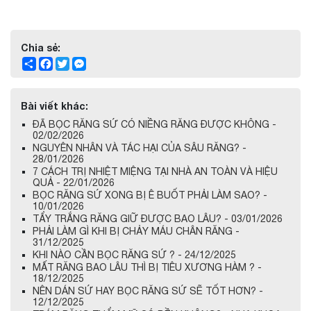
Chia sẻ:
Share
Facebook
Twitter
Messenger
Bài viết khác:
ĐÃ BỌC RĂNG SỨ CÓ NIỀNG RĂNG ĐƯỢC KHÔNG -
02/02/2026
NGUYÊN NHÂN VÀ TÁC HẠI CỦA SÂU RĂNG? -
28/01/2026
7 CÁCH TRỊ NHIỆT MIỆNG TẠI NHÀ AN TOÀN VÀ HIỆU
QUẢ - 22/01/2026
BỌC RĂNG SỨ XONG BỊ Ê BUỐT PHẢI LÀM SAO? -
10/01/2026
TẨY TRẮNG RĂNG GIỮ ĐƯỢC BAO LÂU? - 03/01/2026
PHẢI LÀM GÌ KHI BỊ CHẢY MÁU CHÂN RĂNG -
31/12/2025
KHI NÀO CẦN BỌC RĂNG SỨ ? - 24/12/2025
MẤT RĂNG BAO LÂU THÌ BỊ TIÊU XƯƠNG HÀM ? -
18/12/2025
NÊN DÁN SỨ HAY BỌC RĂNG SỨ SẼ TỐT HƠN? -
12/12/2025