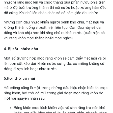
nhức vì răng mọc lên và chọc thẳng qua phần nướu phía trên
mà ở độ tuổi trưởng thành thì mô nướu hoặc xương hàm đều
đã cứng. Khi nhú lên chắc chắn sẽ có cảm giác đau nhức.
Những cơn đau nhức khiến người bệnh khó chịu, mất ngủ và
không thể ăn uống vì xuất hiện liên tục. Cơn đau này sẽ dai
dẳng và khó chịu hơn khi răng nhú ra khỏi nướu (xuất hiện cả
khi răng khôn mọc thẳng hoặc mọc ngầm)
4. Bị sốt, nhức đầu
Một số trường hợp mọc răng khôn sẽ cảm thấy mệt mỏi và bị
lên cơn sốt kéo dài, khiến nướu sưng đỏ, cơ miệng không cử
động được linh hoạt như trước.
5.Hơi thở có mùi
Hôi miệng cũng là một trong những dấu hiệu nhận biết khi mọc
răng khôn, hơi thở có mùi trong giai đoạn mọc răng khôn do
một vài nguyên nhân sau:
Răng khôn mọc lệch khiến việc vệ sinh răng trở nên khó