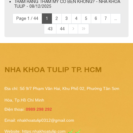
TRÁM RĂNG THẨM MỸ CÓ BỀN KHÔNG? - NHA KHOA
TULIP - 08/12/2025
Page 1 / 44
1
2
3
4
5
6
7
...
43
44
NHA KHOA TULIP TP. HCM
Địa chỉ: Số 9/7 Phạm Văn Hai, Khu Phố 02, Phường Tân Sơn
Hòa, Tp.Hồ Chí Minh
Điện thoại:
0989 298 292
Email:
nhakhoatulip0312@gmail.com
Website:
https:nhakhoatulip.com