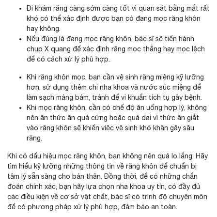
Đi khám răng càng sớm càng tốt vì quan sát bằng mắt rất
khó có thể xác định được bạn có đang mọc răng khôn
hay không.
Nếu đúng là đang mọc răng khôn, bác sĩ sẽ tiến hành
chụp X quang để xác định răng mọc thẳng hay mọc lệch
để có cách xử lý phù hợp.
Khi răng khôn mọc, bạn cần vệ sinh răng miệng kỹ lưỡng
hơn, sử dụng thêm chỉ nha khoa và nước súc miệng để
làm sạch mảng bám, tránh để vi khuẩn tích tụ gây bệnh.
Khi mọc răng khôn, cần có chế độ ăn uống hợp lý, không
nên ăn thức ăn quá cứng hoặc quá dai vì thức ăn giắt
vào răng khôn sẽ khiến việc vệ sinh khó khăn gây sâu
răng.
Khi có dấu hiệu mọc răng khôn, bạn không nên quá lo lắng. Hãy
tìm hiểu kỹ lưỡng những thông tin về răng khôn để chuẩn bị
tâm lý sẵn sàng cho bản thân. Đồng thời, để có những chẩn
đoán chính xác, bạn hãy lựa chọn nha khoa uy tín, có đầy đủ
các điều kiện về cơ sở vật chất, bác sĩ có trình độ chuyên môn
để có phương pháp xử lý phù hợp, đảm bảo an toàn.