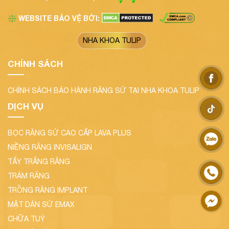
WEBSITE BẢO VỆ BỞI:
❇️
NHA KHOA TULIP
CHÍNH SÁCH
CHÍNH SÁCH BẢO HÀNH RĂNG SỨ TẠI NHA KHOA TULIP
DỊCH VỤ
BỌC RĂNG SỨ CAO CẤP LAVA PLUS
NIỀNG RĂNG INVISALIGN
TẨY TRẮNG RĂNG
TRÁM RĂNG
TRỒNG RĂNG IMPLANT
MẶT DÁN SỨ EMAX
CHỮA TUỶ