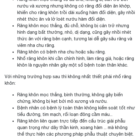
nướu và xương nhưng không có răng đối diện ăn khớp,
khiến cho răng khôn trồi dài xuống hàm đối diện, gây nhồi
nhét thức ăn và lở loét nướu hàm đối diện.
Răng khôn mọc thẳng, đủ chỗ, không bị cản trở nhưng
hình dạng bất thường, nhỏ, dị dạng, cũng gây nhồi nhét
thức ăn với răng bên cạnh, tương lai dễ gây sâu răng và
viêm nha chu răng.
Răng khôn có bệnh nha chu hoặc sâu răng.
Nhổ răng khôn khi cần chỉnh hình, làm răng giả, hoặc răng
khôn là nguyên nhân gây một số bệnh toàn thân khác.
Với những trường hợp sau thì không nhất thiết phải nhổ răng
khôn:
Răng khôn mọc thẳng, bình thường, không gây biến
chứng, không bị kẹt bởi mô xương và nướu.
Bệnh nhân có bệnh lý toàn thân không kiểm soát tốt như
tiểu đường, tim mạch, rối loạn đông cầm máu...
Răng khôn liên quan trực tiếp đến cấu trúc giải phẫu
quan trọng như dây thần kinh, xoang hàm ... mà không
thể thực hiện các phương pháp phẫu thuật chuyên biệt.