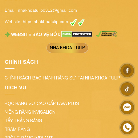
Email:
nhakhoatulip0312@gmail.com
Website:
https:nhakhoatulip.com
WEBSITE BẢO VỆ BỞI:
❇️
NHA KHOA TULIP
CHÍNH SÁCH
CHÍNH SÁCH BẢO HÀNH RĂNG SỨ TẠI NHA KHOA TULIP
DỊCH VỤ
BỌC RĂNG SỨ CAO CẤP LAVA PLUS
NIỀNG RĂNG INVISALIGN
TẨY TRẮNG RĂNG
TRÁM RĂNG