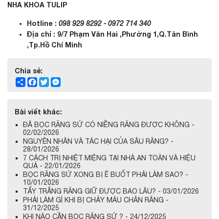
NHA KHOA TULIP
Hotline :
098 929 8292 - 0972 714 340
Địa chỉ : 9/7 Phạm Văn Hai ,Phường 1,Q.Tân Bình
,Tp.Hồ Chí Minh
Chia sẻ:
Share
Facebook
Twitter
Messenger
Bài viết khác:
ĐÃ BỌC RĂNG SỨ CÓ NIỀNG RĂNG ĐƯỢC KHÔNG -
02/02/2026
NGUYÊN NHÂN VÀ TÁC HẠI CỦA SÂU RĂNG? -
28/01/2026
7 CÁCH TRỊ NHIỆT MIỆNG TẠI NHÀ AN TOÀN VÀ HIỆU
QUẢ - 22/01/2026
BỌC RĂNG SỨ XONG BỊ Ê BUỐT PHẢI LÀM SAO? -
10/01/2026
TẨY TRẮNG RĂNG GIỮ ĐƯỢC BAO LÂU? - 03/01/2026
PHẢI LÀM GÌ KHI BỊ CHẢY MÁU CHÂN RĂNG -
31/12/2025
KHI NÀO CẦN BỌC RĂNG SỨ ? - 24/12/2025