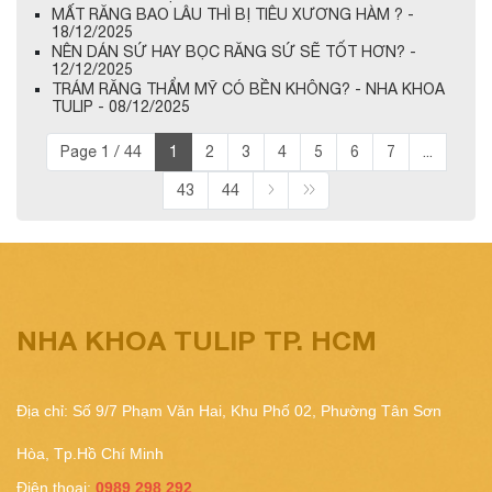
MẤT RĂNG BAO LÂU THÌ BỊ TIÊU XƯƠNG HÀM ? -
18/12/2025
NÊN DÁN SỨ HAY BỌC RĂNG SỨ SẼ TỐT HƠN? -
12/12/2025
TRÁM RĂNG THẨM MỸ CÓ BỀN KHÔNG? - NHA KHOA
TULIP - 08/12/2025
Page 1 / 44
1
2
3
4
5
6
7
...
43
44
NHA KHOA TULIP TP. HCM
Địa chỉ: Số 9/7 Phạm Văn Hai, Khu Phố 02, Phường Tân Sơn
Hòa, Tp.Hồ Chí Minh
Điện thoại:
0989 298 292