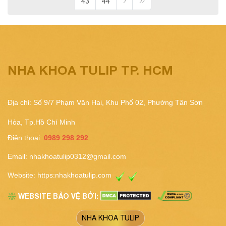
43
44
NHA KHOA TULIP TP. HCM
Địa chỉ: Số 9/7 Phạm Văn Hai, Khu Phố 02, Phường Tân Sơn
Hòa, Tp.Hồ Chí Minh
Điện thoại:
0989 298 292
Email:
nhakhoatulip0312@gmail.com
Website:
https:nhakhoatulip.com
WEBSITE BẢO VỆ BỞI:
❇️
NHA KHOA TULIP