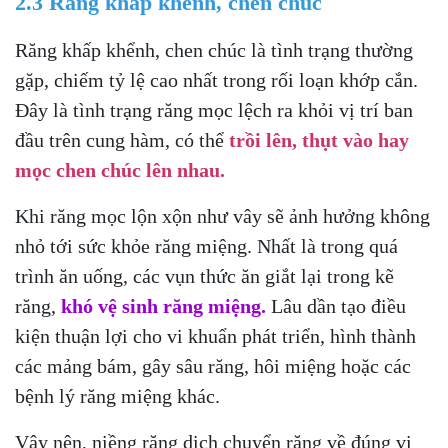
2.3 Răng khấp khểnh, chen chúc
Răng khấp khểnh, chen chúc là tình trạng thường
gặp, chiếm tỷ lệ cao nhất trong rối loạn khớp cắn.
Đây là tình trạng răng mọc lệch ra khỏi vị trí ban
đầu trên cung hàm, có thể
trồi lên, thụt vào hay
mọc chen chúc lên nhau.
Khi răng mọc lộn xộn như vây sẽ ảnh hưởng không
nhỏ tới sức khỏe răng miệng. Nhất là trong quá
trình ăn uống, các vụn thức ăn giắt lại trong kẽ
răng,
khó vệ sinh răng miệng.
Lâu dần tạo điều
kiện thuận lợi cho vi khuẩn phát triển, hình thành
các mảng bám, gây sâu răng, hôi miệng hoặc các
bệnh lý răng miệng khác.
Vậy nên, niềng răng dịch chuyển răng về đúng vị