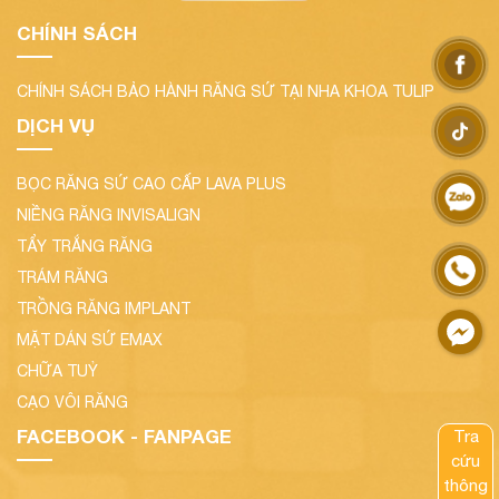
CHÍNH SÁCH
CHÍNH SÁCH BẢO HÀNH RĂNG SỨ TẠI NHA KHOA TULIP
DỊCH VỤ
BỌC RĂNG SỨ CAO CẤP LAVA PLUS
NIỀNG RĂNG INVISALIGN
TẨY TRẮNG RĂNG
TRÁM RĂNG
TRỒNG RĂNG IMPLANT
MẶT DÁN SỨ EMAX
CHỮA TUỶ
CẠO VÔI RĂNG
FACEBOOK - FANPAGE
Tra
cứu
thông