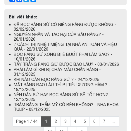
Bài viết khác:
ĐÃ BỌC RĂNG SỨ CÓ NIỀNG RĂNG ĐƯỢC KHÔNG -
02/02/2026
NGUYÊN NHÂN VÀ TÁC HẠI CỦA SÂU RĂNG? -
28/01/2026
7 CÁCH TRỊ NHIỆT MIỆNG TẠI NHÀ AN TOÀN VÀ HIỆU
QUẢ - 22/01/2026
BỌC RĂNG SỨ XONG BỊ Ê BUỐT PHẢI LÀM SAO? -
10/01/2026
TẨY TRẮNG RĂNG GIỮ ĐƯỢC BAO LÂU? - 03/01/2026
PHẢI LÀM GÌ KHI BỊ CHẢY MÁU CHÂN RĂNG -
31/12/2025
KHI NÀO CẦN BỌC RĂNG SỨ ? - 24/12/2025
MẤT RĂNG BAO LÂU THÌ BỊ TIÊU XƯƠNG HÀM ? -
18/12/2025
NÊN DÁN SỨ HAY BỌC RĂNG SỨ SẼ TỐT HƠN? -
12/12/2025
TRÁM RĂNG THẨM MỸ CÓ BỀN KHÔNG? - NHA KHOA
TULIP - 08/12/2025
Page 1 / 44
1
2
3
4
5
6
7
...