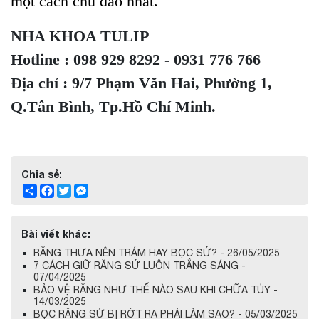
một cách chu đáo nhất.
NHA KHOA TULIP
Hotline : 098 929 8292 - 0931 776 766
Địa chỉ : 9/7 Phạm Văn Hai, Phường 1,
Q.Tân Bình, Tp.Hồ Chí Minh.
Chia sẻ:
Share
Facebook
Twitter
Messenger
Bài viết khác:
RĂNG THƯA NÊN TRÁM HAY BỌC SỨ? - 26/05/2025
7 CÁCH GIỮ RĂNG SỨ LUÔN TRẮNG SÁNG -
07/04/2025
BẢO VỆ RĂNG NHƯ THẾ NÀO SAU KHI CHỮA TỦY -
14/03/2025
BỌC RĂNG SỨ BỊ RỚT RA PHẢI LÀM SAO? - 05/03/2025