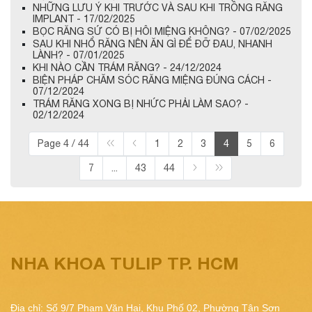
NHỮNG LƯU Ý KHI TRƯỚC VÀ SAU KHI TRỒNG RĂNG
IMPLANT - 17/02/2025
BỌC RĂNG SỨ CÓ BỊ HÔI MIỆNG KHÔNG? - 07/02/2025
SAU KHI NHỔ RĂNG NÊN ĂN GÌ ĐỂ ĐỠ ĐAU, NHANH
LÀNH? - 07/01/2025
KHI NÀO CẦN TRÁM RĂNG? - 24/12/2024
BIỆN PHÁP CHĂM SÓC RĂNG MIỆNG ĐÚNG CÁCH -
07/12/2024
TRÁM RĂNG XONG BỊ NHỨC PHẢI LÀM SAO? -
02/12/2024
Page 4 / 44
1
2
3
4
5
6
7
...
43
44
NHA KHOA TULIP TP. HCM
Địa chỉ: Số 9/7 Phạm Văn Hai, Khu Phố 02, Phường Tân Sơn