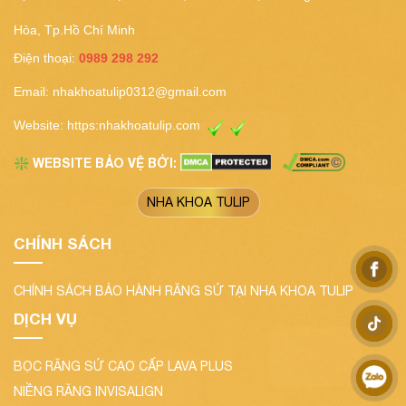
Hòa, Tp.Hồ Chí Minh
Điện thoại:
0989 298 292
Email:
nhakhoatulip0312@gmail.com
Website:
https:nhakhoatulip.com
WEBSITE BẢO VỆ BỞI:
❇️
NHA KHOA TULIP
CHÍNH SÁCH
CHÍNH SÁCH BẢO HÀNH RĂNG SỨ TẠI NHA KHOA TULIP
DỊCH VỤ
BỌC RĂNG SỨ CAO CẤP LAVA PLUS
NIỀNG RĂNG INVISALIGN