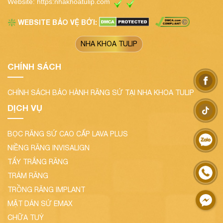
Website:
https:nhakhoatulip.com
WEBSITE BẢO VỆ BỞI:
❇️
NHA KHOA TULIP
CHÍNH SÁCH
CHÍNH SÁCH BẢO HÀNH RĂNG SỨ TẠI NHA KHOA TULIP
DỊCH VỤ
BỌC RĂNG SỨ CAO CẤP LAVA PLUS
NIỀNG RĂNG INVISALIGN
TẨY TRẮNG RĂNG
TRÁM RĂNG
TRỒNG RĂNG IMPLANT
MẶT DÁN SỨ EMAX
CHỮA TUỶ