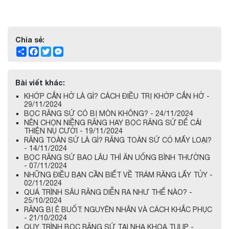
Chia sẻ:
Share
Facebook
Twitter
Messenger
Bài viết khác:
KHỚP CẮN HỞ LÀ GÌ? CÁCH ĐIỀU TRỊ KHỚP CẮN HỞ -
29/11/2024
BỌC RĂNG SỨ CÓ BỊ MÒN KHÔNG? - 24/11/2024
NÊN CHỌN NIỀNG RĂNG HAY BỌC RĂNG SỨ ĐỂ CẢI
THIỆN NỤ CƯỜI - 19/11/2024
RĂNG TOÀN SỨ LÀ GÌ? RĂNG TOÀN SỨ CÓ MẤY LOẠI?
- 14/11/2024
BỌC RĂNG SỨ BAO LÂU THÌ ĂN UỐNG BÌNH THƯỜNG
- 07/11/2024
NHỮNG ĐIỀU BẠN CẦN BIẾT VỀ TRÁM RĂNG LẤY TỦY -
02/11/2024
QUÁ TRÌNH SÂU RĂNG DIỄN RA NHƯ THẾ NÀO? -
25/10/2024
RĂNG BỊ Ê BUỐT: NGUYÊN NHÂN VÀ CÁCH KHẮC PHỤC
- 21/10/2024
QUY TRÌNH BỌC RĂNG SỨ TẠI NHA KHOA TULIP -