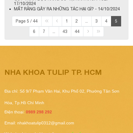
17/10/2024
MẤT RĂNG GÂY RA NHỮNG TÁC HẠI GÌ? - 14/10/2024
Page 5 / 44
1
2
...
3
4
5
6
7
...
43
44
NHA KHOA TULIP TP. HCM
Địa chỉ: Số 9/7 Phạm Văn Hai, Khu Phố 02, Phường Tân Sơn
Hòa, Tp.Hồ Chí Minh
Điện thoại:
0989 298 292
Email:
nhakhoatulip0312@gmail.com