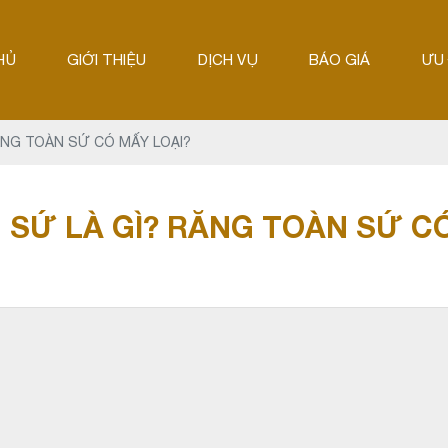
HỦ
GIỚI THIỆU
DỊCH VỤ
BÁO GIÁ
ƯU 
ĂNG TOÀN SỨ CÓ MẤY LOẠI?
SỨ LÀ GÌ? RĂNG TOÀN SỨ C