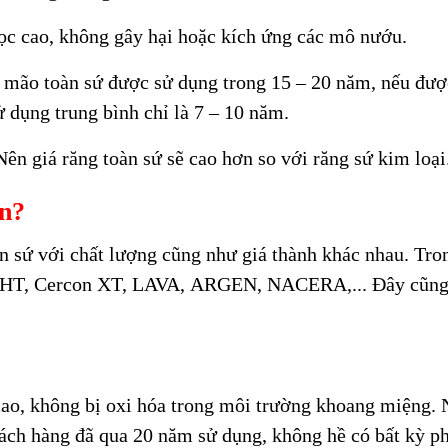
 học cao, không gây hại hoặc kích ứng các mô nướu.
 mão toàn sứ được sử dụng trong 15 – 20 năm, nếu được
ử dụng trung bình chỉ là 7 – 10 năm.
Nên giá răng toàn sứ sẽ cao hơn so với răng sứ kim loại
ản?
àn sứ
với chất lượng cũng như giá thành khác nhau. Tron
on HT, Cercon XT, LAVA, ARGEN, NACERA,... Đây cũng là
ao, không bị oxi hóa trong môi trường khoang miệng. 
ch hàng đã qua 20 năm sử dụng, không hề có bất kỳ p