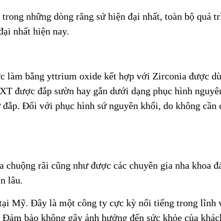
rong những dòng răng sứ hiện đại nhất, toàn bộ quá tr
ại nhất hiện nay.
c làm bằng yttrium oxide kết hợp với Zirconia được dù
n XT được đắp sườn hay gắn dưới dạng phục hình nguyên
 đắp. Đối với phục hình sứ nguyên khối, do không cần 
ưa chuộng rãi cũng như được các chuyên gia nha khoa đá
n lâu.
i Mỹ. Đây là một công ty cực kỳ nổi tiếng trong lĩnh v
. Đảm bảo không gây ảnh hưởng đến sức khỏe của khác