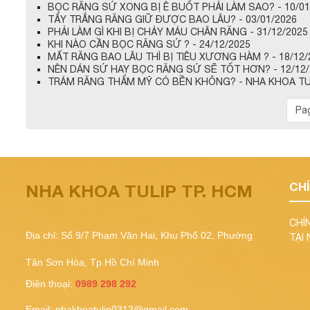
BỌC RĂNG SỨ XONG BỊ Ê BUỐT PHẢI LÀM SAO? - 10/01
TẨY TRẮNG RĂNG GIỮ ĐƯỢC BAO LÂU? - 03/01/2026
PHẢI LÀM GÌ KHI BỊ CHẢY MÁU CHÂN RĂNG - 31/12/2025
KHI NÀO CẦN BỌC RĂNG SỨ ? - 24/12/2025
MẤT RĂNG BAO LÂU THÌ BỊ TIÊU XƯƠNG HÀM ? - 18/12/
NÊN DÁN SỨ HAY BỌC RĂNG SỨ SẼ TỐT HƠN? - 12/12/
TRÁM RĂNG THẨM MỸ CÓ BỀN KHÔNG? - NHA KHOA TULI
Pag
CH
NHA KHOA TULIP TP. HCM
CHÍ
Địa chỉ: Số 9/7 Phạm Văn Hai, Khu Phố 02, Phường
TẠI
Tân Sơn Hòa, Tp.Hồ Chí Minh
Điện thoại:
0989 298 292
Email:
nhakhoatulip0312@gmail.com