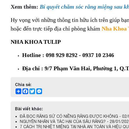
Xem thêm:
Bí quyết chăm sóc răng miệng sau kh
Hy vọng với những thông tin hữu ích trên giúp bạn
hoặc đến trực tiếp địa chỉ phòng khám
Nha Khoa 
NHA KHOA TULIP
Hotline : 098 929 8292 - 0937 10 2346
Địa chỉ : 9/7 Phạm Văn Hai, Phường 1, Q
Chia sẻ:
Share
Facebook
Twitter
Messenger
Bài viết khác:
ĐÃ BỌC RĂNG SỨ CÓ NIỀNG RĂNG ĐƯỢC KHÔNG - 02/
NGUYÊN NHÂN VÀ TÁC HẠI CỦA SÂU RĂNG? - 28/01/202
7 CÁCH TRỊ NHIỆT MIỆNG TẠI NHÀ AN TOÀN VÀ HIỆU QUẢ