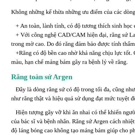
Không những kế thừa những ưu điểm của các dòng r
+ An toàn, lành tính, có độ tương thích sinh học
+ Với công nghệ CAD/CAM hiện đại, răng sứ Lava 
trong mờ cao. Do đó răng đảm bảo được tính thẩ
+Răng có độ bền cao nhờ khả năng chịu lực tốt. 
màu, hạn chế mảng bám gây ra bệnh lý về răng.
Răng toàn sứ Argen
Đây là dòng răng sứ có độ trong tối đa, cũng như
như răng thật và hiệu quả sử dụng đạt mức tuyệt đ
Hiện tượng gãy vỡ khi ăn nhai có thể khiến người
của bác sĩ và bệnh nhân. Răng sứ Argen cách nhiệt 
độ láng bóng cao không tạo mảng bám giúp cho ph