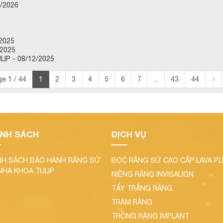
/2026
2025
2025
P - 08/12/2025
e 1 / 44
1
2
3
4
5
6
7
...
43
44
ÍNH SÁCH
DỊCH VỤ
NH SÁCH BẢO HÀNH RĂNG SỨ
BỌC RĂNG SỨ CAO CẤP LAVA P
 NHA KHOA TULIP
NIỀNG RĂNG INVISALIGN
TẨY TRẮNG RĂNG
TRÁM RĂNG
TRỒNG RĂNG IMPLANT