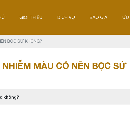
HỦ
GIỚI THIỆU
DỊCH VỤ
BÁO GIÁ
ƯU 
 NÊN BỌC SỨ KHÔNG?
Ị NHIỄM MÀU CÓ NÊN BỌC SỨ
ợc không?