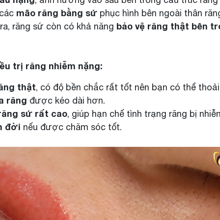
mão răng bằng sứ
các
phục hình bên ngoài thân răn
bảo vệ răng thật bên t
 ra, răng sứ còn có khả năng
ều trị răng nhiễm nặng:
ăng thật
, có độ bền chắc rất tốt nên bạn có thể tho
ủa răng
được kéo dài hơn.
ăng sứ rất cao
, giúp hạn chế tình trạng răng bị nhiễ
n đời
nếu được chăm sóc tốt.