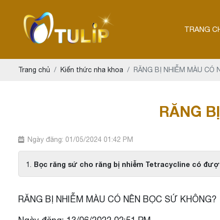
TRANG C
Trang chủ
Kiến thức nha khoa
RĂNG BỊ NHIỄM MÀU CÓ
RĂNG B
Ngày đăng: 01/05/2024 01:42 PM
Bọc răng sứ cho răng bị nhiễm Tetracycline có đư
RĂNG BỊ NHIỄM MÀU CÓ NÊN BỌC SỨ KHÔNG?