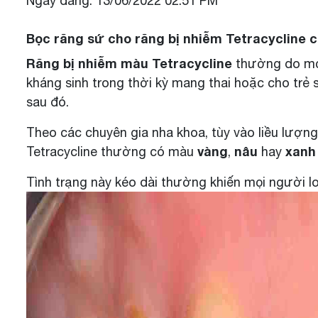
Ngày đăng: 13/06/2022 02:51 PM
Bọc răng sứ cho răng bị nhiễm Tetracycline
Răng bị nhiễm màu Tetracycline
thường do mọ
kháng sinh trong thời kỳ mang thai hoặc cho trẻ 
sau đó.
Theo các chuyên gia nha khoa, tùy vào liều lượn
vàng
nâu
xanh
Tetracycline thường có màu
,
hay
Tình trạng này kéo dài thường khiến mọi người lo