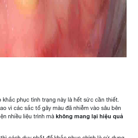
 khắc phục tình trạng này là hết sức cần thiết.
ao vì các sắc tố gây màu đã nhiễm vào sâu bên
không mang lại hiệu quả
ện nhiều liệu trình mà
 thì cách duy nhất để khắc phục chính là sử dụng