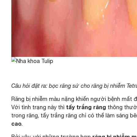
Răng bị nhiễm 
Câu hỏi đặt ra:
bọc răng sứ
cho răng bị nhiễm Tet
Răng bị nhiễm màu nặng khiến người bệnh mất đi sự
tẩy trắng răng
Với tình trạng này thì
thông thườn
trong răng, tẩy trắng răng chỉ có thể làm sáng bên
cao
.
răng bị nhiễm 
Bởi vậy, với những trường hợp